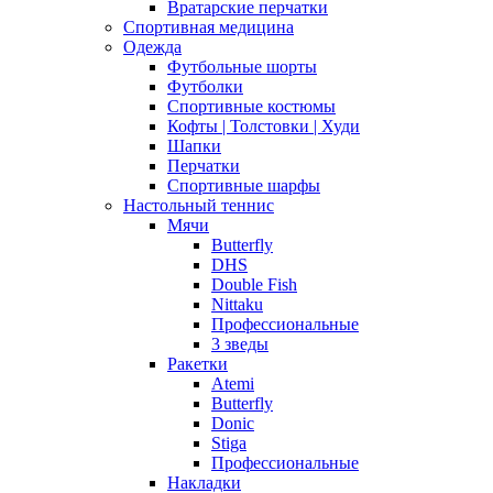
Вратарские перчатки
Спортивная медицина
Одежда
Футбольные шорты
Футболки
Спортивные костюмы
Кофты | Толстовки | Худи
Шапки
Перчатки
Спортивные шарфы
Настольный теннис
Мячи
Butterfly
DHS
Double Fish
Nittaku
Профессиональные
3 зведы
Ракетки
Atemi
Butterfly
Donic
Stiga
Профессиональные
Накладки