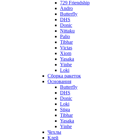
729 Friendship
Andro
Butterfly
DHS
Donic
Nittaku
Palio
Tibhar
Victas
Xiom
Yasaka
Yinhe
Loki
Сборка ракеток
Основания
Butterfly
DHS
Donic
Loki
Stiga
Tibhar
Yasaka
Yinhe
Чехлы
Клей