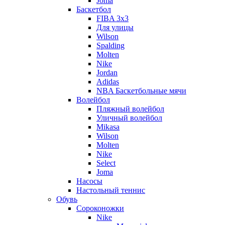
Joma
Баскетбол
FIBA 3x3
Для улицы
Wilson
Spalding
Molten
Nike
Jordan
Adidas
NBA Баскетбольные мячи
Волейбол
Пляжный волейбол
Уличный волейбол
Mikasa
Wilson
Molten
Nike
Select
Joma
Насосы
Настольный теннис
Обувь
Сороконожки
Nike