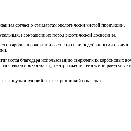
зданная согласно стандартам экологически чистой продукции.
туральных, неокрашенных пород экзотической древесины.
чного карбона в сочетании со специально подобранными слоями
тки.
стигаются благодаря использованию сверхлегких карбоновых вол
ей сбалансированности), центр тяжести теннисной ракетки сме
ет катапультирующий эффект резиновой накладки.