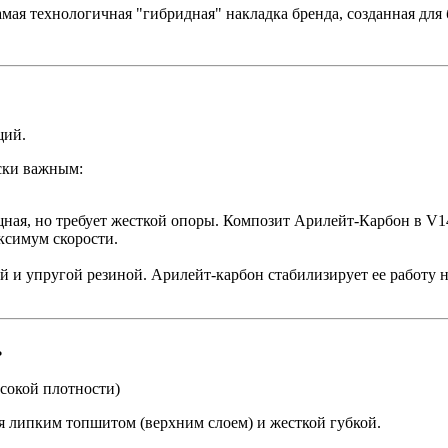
амая технологичная "гибридная" накладка бренда, созданная д
щий.
ски важным:
щная, но требует жесткой опоры. Композит Арилейт-Карбон в 
ксимум скорости.
 и упругой резиной. Арилейт-карбон стабилизирует ее работу н
ь
ысокой плотности)
я липким топшитом (верхним слоем) и жесткой губкой.