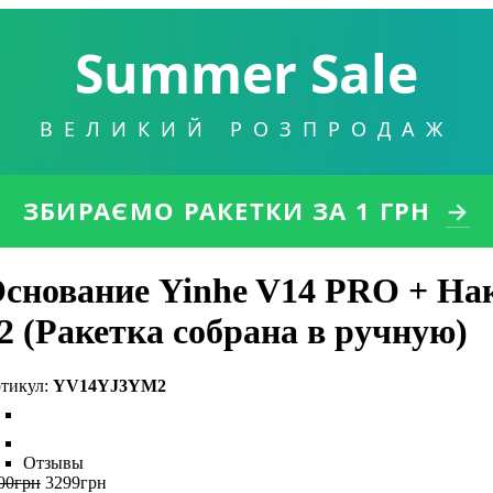
Summer Sale
ВЕЛИКИЙ РОЗПРОДАЖ
ЗБИРАЄМО РАКЕТКИ
ЗА 1 ГРН
→
снование Yinhe V14 PRO + Накл
2 (Ракетка собрана в ручную)
YV14YJ3YM2
Отзывы
00
грн
3299
грн