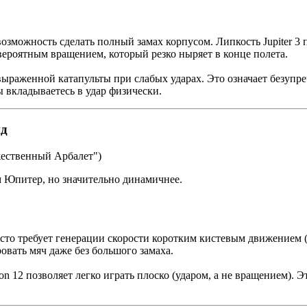
озможность сделать полный замах корпусом. Липкость Jupiter 3 
евероятным вращением, который резко ныряет в конце полета.
выраженной катапульты при слабых ударах. Это означает безупре
ы вкладываетесь в удар физически.
ид
жественный Арбалет")
м Юпитер, но значительно динамичнее.
асто требует генерации скорости коротким кистевым движением (
овать мяч даже без большого замаха.
n 12 позволяет легко играть плоско (ударом, а не вращением). Э