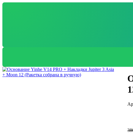
О
1
38