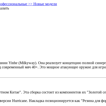
офессиональные >> Новые модели
казать
нии Yinhe (Milkyway). Она реализует концепцию полной синерг
д современный мяч 40+. Это мощное атакующее оружие для игро
етном Китае". Эта сборка состоит из компонентов их "Золот
 версии Hurricane. Накладка позиционируется как "Резина для 