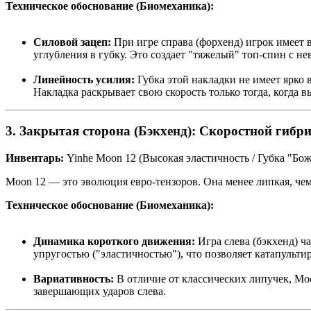
Техническое обоснование (Биомеханика):
Силовой зацеп:
При игре справа (форхенд) игрок имеет в
углубления в губку. Это создает "тяжелый" топ-спин с н
Линейность усилия:
Губка этой накладки не имеет ярко 
Накладка раскрывает свою скорость только тогда, когда в
3. Закрытая сторона (Бэкхенд): Скоростной гибр
Инвентарь:
Yinhe Moon 12 (Высокая эластичность / Губка "Бо
Moon 12 — это эволюция евро-тензоров. Она менее липкая, че
Техническое обоснование (Биомеханика):
Динамика короткого движения:
Игра слева (бэкхенд) ч
упругостью ("эластичностью"), что позволяет катапультир
Вариативность:
В отличие от классических липучек, Moo
завершающих ударов слева.