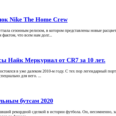
лок Nike The Home Crew
ала сезонным релизом, в котором представлены новые расцветки м
фактом, что всем нам долг...
тсы Найк Меркуриал от CR7 за 10 лет.
стоялся в уже далеком 2010-м году. С тех пор легендарный пор
пециально для него. ...
льным бутсам 2020
авший рекордной сделкой в истории футбола. Он, несомненно, 