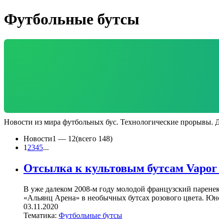
Футбольные бутсы
Новости из мира футбольных бус. Технологические прорывы. 
Новости
1 —
12
(всего 148)
1
2
3
4
5
...
Отсылка к культовым бутсам Vapor
В уже далеком 2008-м году молодой французский паренек
«Альянц Арена» в необычных бутсах розового цвета. Юно
03.11.2020
Тематика:
Футбольные бутсы