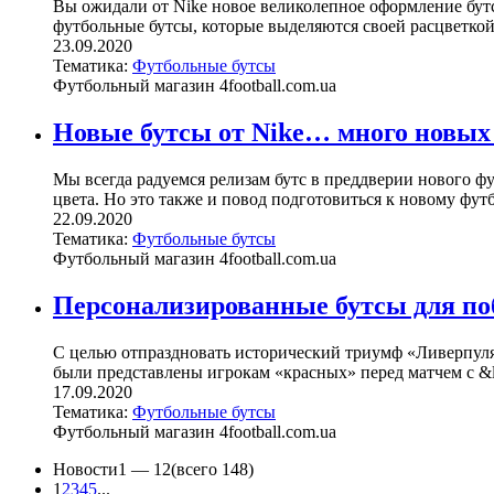
Вы ожидали от Nike новое великолепное оформление бут
футбольные бутсы, которые выделяются своей расцветкой?
23.09.2020
Тематика:
Футбольные бутсы
Футбольный магазин 4football.com.ua
Новые бутсы от Nike… много новых
Мы всегда радуемся релизам бутс в преддверии нового фут
цвета. Но это также и повод подготовиться к новому футб
22.09.2020
Тематика:
Футбольные бутсы
Футбольный магазин 4football.com.ua
Персонализированные бутсы для по
С целью отпраздновать исторический триумф «Ливерпуля
были представлены игрокам «красных» перед матчем с &la
17.09.2020
Тематика:
Футбольные бутсы
Футбольный магазин 4football.com.ua
Новости
1 —
12
(всего 148)
1
2
3
4
5
...