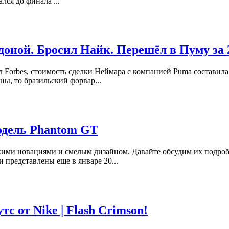
ся до финала ...
оной. Бросил Найк. Перешёл в Пуму за 23
orbes, стоимость сделки Неймара с компанией Puma составила 2
ны, то бразильский форвар...
модель Phantom GT
ими новациями и смелым дизайном. Давайте обсудим их подроб
 представлены еще в январе 20...
с от Nike | Flash Crimson!