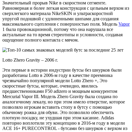
Значительный прорыв Nike в скоростном сегменте.
Равномерная и более легкая конструкция с цельным верхом из
сверхлегкого материала NikeSKIN и ультраскоростной
упругой подошвой с удлиненными шипами для создания
максимального сцепления с поверхностью поля. Модель
Vapor
1 была провокационной, потому что она нарушала все
актуальные на то время стереотипы и условности, создавая
ощущение полного контакта с мячом.
Lotto Zhero Gravity – 2006 г.
Эти первые в истории индустрии бутсы без шнурков были
разработаны Lotto в 2006-м году в качестве преемника
чрезвычайно популярной модели Lotto Zhero +, Это
скоростные бутсы, которые, очевидно, явились
предшественниками F50 adizero и мощным конкурентом
Mercurial Vapor III. Модель Zhero Gravity была создана по
аналогичному лекалу, но при этом имело отверстие, которое
позволяло игрокам вставить стопу в бутсу с помощью
обычному рожка для обуви. Это позволило обеспечить
плотную посадку, не ухудшая при этом касание. Adidas
повторно воплотили эту концепцию в 2016-м году в модели
ACE 16+ PURECONTROL - бутсами без шнурков с верхом из