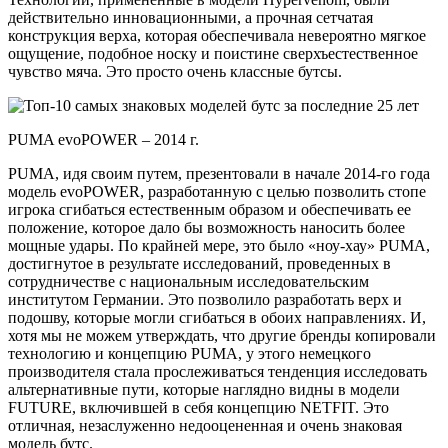
действительно инновационными, а прочная сетчатая
конструкция верха, которая обеспечивала невероятно мягкое
ощущение, подобное носку и поистине сверхъестественное
чувство мяча. Это просто очень классные бутсы.
PUMA evoPOWER – 2014 г.
PUMA, идя своим путем, презентовали в начале 2014-го года
модель evoPOWER, разработанную с целью позволить стопе
игрока сгибаться естественным образом и обеспечивать ее
положение, которое дало бы возможность наносить более
мощные удары. По крайней мере, это было «ноу-хау» PUMA,
достигнутое в результате исследований, проведенных в
сотрудничестве с национальным исследовательским
институтом Германии. Это позволило разработать верх и
подошву, которые могли сгибаться в обоих направлениях. И,
хотя мы не можем утверждать, что другие бренды копировали
технологию и концепцию PUMA, у этого немецкого
производителя стала прослеживаться тенденция исследовать
альтернативные пути, которые наглядно видны в модели
FUTURE, включившей в себя концепцию NETFIT. Это
отличная, незаслуженно недооцененная и очень знаковая
модель бутс.