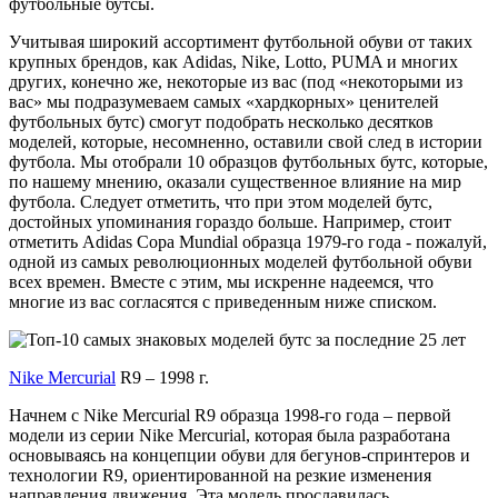
футбольные бутсы.
Учитывая широкий ассортимент футбольной обуви от таких
крупных брендов, как Adidas, Nike, Lotto, PUMA и многих
других, конечно же, некоторые из вас (под «некоторыми из
вас» мы подразумеваем самых «хардкорных» ценителей
футбольных бутс) смогут подобрать несколько десятков
моделей, которые, несомненно, оставили свой след в истории
футбола. Мы отобрали 10 образцов футбольных бутс, которые,
по нашему мнению, оказали существенное влияние на мир
футбола. Следует отметить, что при этом моделей бутс,
достойных упоминания гораздо больше. Например, стоит
отметить Adidas Copa Mundial образца 1979-го года - пожалуй,
одной из самых революционных моделей футбольной обуви
всех времен. Вместе с этим, мы искренне надеемся, что
многие из вас согласятся с приведенным ниже списком.
Nike Mercurial
R9 – 1998 г.
Начнем с Nike Mercurial R9 образца 1998-го года – первой
модели из серии Nike Mercurial, которая была разработана
основываясь на концепции обуви для бегунов-спринтеров и
технологии R9, ориентированной на резкие изменения
направления движения. Эта модель прославилась