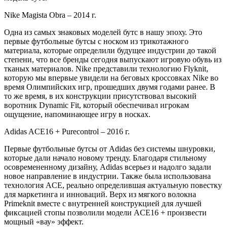
Nike Magista Obra – 2014 г.
Одна из самых знаковых моделей бутс в нашу эпоху. Это
первые футбольные бутсы с носком из трикотажного
материала, которые определили будущее индустрии до такой
степени, что все бренды сегодня выпускают игровую обувь из
тканых материалов. Nike представили технологию Flyknit,
которую мы впервые увидели на беговых кроссовках Nike во
время Олимпийских игр, прошедших двумя годами ранее. В
то же время, в их конструкции присутствовал высокий
воротник Dynamic Fit, который обеспечивал игрокам
ощущение, напоминающее игру в носках.
Adidas ACE16 + Purecontrol – 2016 г.
Первые футбольные бутсы от Adidas без системы шнуровки,
которые дали начало новому тренду. Благодаря стильному
осовремененному дизайну, Adidas всерьез и надолго задали
новое направление в индустрии. Также была использована
технология ACE, реально определившая актуальную повестку
для маркетинга и инноваций. Верх из мягкого волокна
Primeknit вместе с внутренней конструкцией для лучшей
фиксацией стопы позволили модели ACE16 + произвести
мощный «вау» эффект.