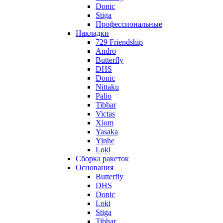
Donic
Stiga
Профессиональные
Накладки
729 Friendship
Andro
Butterfly
DHS
Donic
Nittaku
Palio
Tibhar
Victas
Xiom
Yasaka
Yinhe
Loki
Сборка ракеток
Основания
Butterfly
DHS
Donic
Loki
Stiga
Tibhar