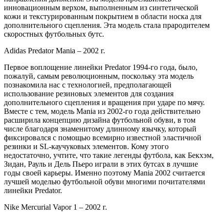
инновационным верхом, выполненным из синтетической
кожи и текстурированным покрытием в области носка для
дополнительного сцепления. Эта модель стала прародителем
скоростных футбольных бутс.
Adidas Predator Mania – 2002 г.
Первое воплощение линейки Predator 1994-го года, было,
пожалуй, самым революционным, поскольку эта модель
познакомила нас с технологией, предполагающей
использование резиновых элементов для создания
дополнительного сцепления и вращения при ударе по мячу.
Вместе с тем, модель Mania из 2002-го года действительно
расширила концепцию дизайна футбольной обуви, в том
числе благодаря знаменитому длинному язычку, который
фиксировался с помощью всемирно известной эластичной
резинки и SL-каучуковых элементов. Кому этого
недостаточно, учтите, что такие легенды футбола, как Бекхэм,
Зидан, Рауль и Дель Пьеро играли в этих бутсах в лучшие
годы своей карьеры. Именно поэтому Mania 2002 считается
лучшей моделью футбольной обуви многими почитателями
линейки Predator.
Nike Mercurial Vapor 1 – 2002 г.