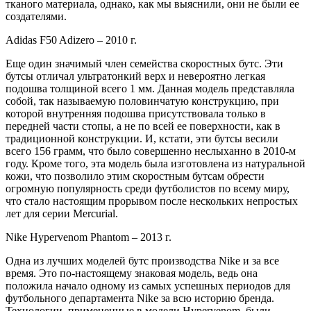
тканого материала, однако, как мы выяснили, они не были ее
создателями.
Adidas F50 Adizero – 2010 г.
Еще один значимый член семейства скоростных бутс. Эти
бутсы отличал ультратонкий верх и невероятно легкая
подошва толщиной всего 1 мм. Данная модель представляла
собой, так называемую половинчатую конструкцию, при
которой внутренняя подошва присутствовала только в
передней части стопы, а не по всей ее поверхности, как в
традиционной конструкции. И, кстати, эти бутсы весили
всего 156 грамм, что было совершенно неслыханно в 2010-м
году. Кроме того, эта модель была изготовлена из натуральной
кожи, что позволило этим скоростным бутсам обрести
огромную популярность среди футболистов по всему миру,
что стало настоящим прорывом после нескольких непростых
лет для серии Mercurial.
Nike Hypervenom Phantom – 2013 г.
Одна из лучших моделей бутс производства Nike и за все
время. Это по-настоящему знаковая модель, ведь она
положила начало одному из самых успешных периодов для
футбольного департамента Nike за всю историю бренда.
Технологии, примененные в модели Hypervenom, были