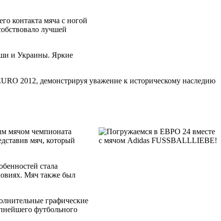
го контакта мяча с ногой
собствовало лучшей
ьши и Украины. Яркие
EURO 2012, демонстрируя уважение к историческому наследию
ым мячом чемпионата
едставив мяч, который
обенностей стала
ловиях. Мяч также был
полнительные графические
упнейшего футбольного