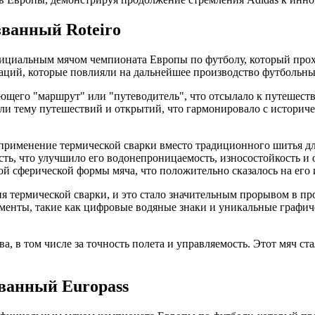
ванный Roteiro
ициальным мячом чемпионата Европы по футболу, который прох
ваций, которые повлияли на дальнейшее производство футбольны
чающего "маршрут" или "путеводитель", что отсылало к путешест
али тему путешествий и открытий, что гармонировало с историч
 применение термической сварки вместо традиционного шитья д
ть, что улучшило его водонепроницаемость, износостойкость и 
ой сферической формы мяча, что положительно сказалось на его
ия термической сварки, и это стало значительным прорывом в п
менты, такие как цифровые водяные знаки и уникальные графич
ва, в том числе за точность полета и управляемость. Этот мяч с
ванный Europass