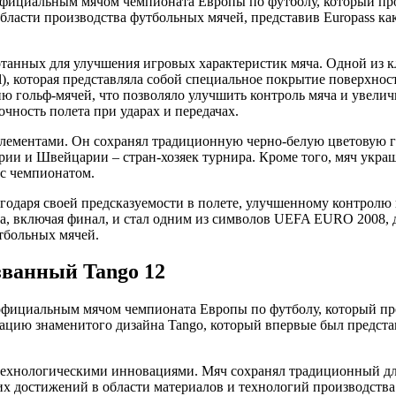
фициальным мячом чемпионата Европы по футболу, который пр
ласти производства футбольных мячей, представив Europass ка
ботанных для улучшения игровых характеристик мяча. Одной из
l), которая представляла собой специальное покрытие поверхнос
 гольф-мячей, что позволяло улучшить контроль мяча и увеличи
чность полета при ударах и передачах.
элементами. Он сохранял традиционную черно-белую цветовую г
рии и Швейцарии – стран-хозяек турнира. Кроме того, мяч укр
 с чемпионатом.
лагодаря своей предсказуемости в полете, улучшенному контрол
та, включая финал, и стал одним из символов UEFA EURO 2008,
тбольных мячей.
ванный Tango 12
фициальным мячом чемпионата Европы по футболу, который пр
ацию знаменитого дизайна Tango, который впервые был представ
 технологическими инновациями. Мяч сохранял традиционный для
их достижений в области материалов и технологий производства