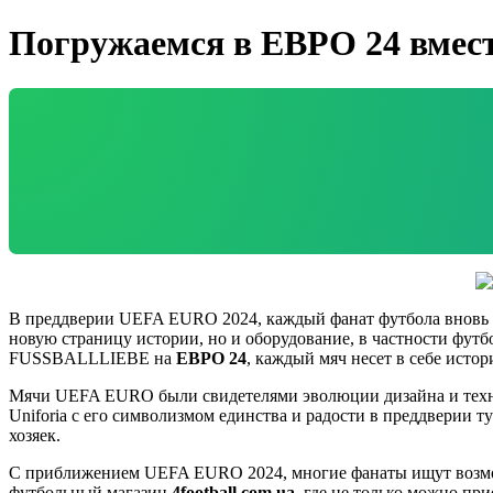
Погружаемся в ЕВРО 24 вмес
В преддверии UEFA EURO 2024, каждый фанат футбола вновь 
новую страницу истории, но и оборудование, в частности футб
FUSSBALLLIEBE на
ЕВРО 24
, каждый мяч несет в себе исто
Мячи UEFA EURO были свидетелями эволюции дизайна и технол
Uniforia с его символизмом единства и радости в преддверии 
хозяек.
С приближением UEFA EURO 2024, многие фанаты ищут воз
футбольный магазин
4football.com.ua
, где не только можно п