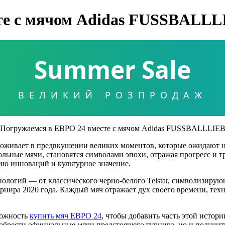
те с мячом Adidas FUSSBALLL
Summer Sale
ВЕЛИКИЙ РОЗПРОДАЖ
оживает в предвкушении великих моментов, которые ожидают н
ольные мячи, становятся символами эпохи, отражая прогресс и т
рию инноваций и культурное значение.
огий — от классического черно-белого Telstar, символизирую
турнира 2020 года. Каждый мяч отражает дух своего времени, те
можность
купить мяч ЕВРО 24
, чтобы добавить часть этой истор
риобрести официальные мячи предстоящего турнира, но и получи