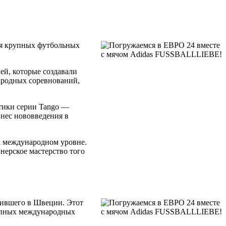
ля крупных футбольных
ей, которые создавали
ародных соревнований,
стики серии Tango —
внес нововведения в
а международном уровне.
нерское мастерство того
дившего в Швеции. Этот
рупных международных