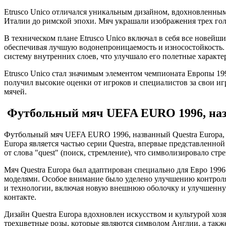
Etrusco Unico отличался уникальным дизайном, вдохновленным
Италии до римской эпохи. Мяч украшали изображения трех голо
В техническом плане Etrusco Unico включал в себя все новейш
обеспечивая лучшую водонепроницаемость и износостойкость. 
систему внутренних слоев, что улучшало его полетные характе
Etrusco Unico стал значимым элементом чемпионата Европы 19
получил высокие оценки от игроков и специалистов за свои иг
мячей.
Футбольный мяч UEFA EURO 1996, наз
Футбольный мяч UEFA EURO 1996, названный Questra Europa, 
Europa является частью серии Questra, впервые представленно
от слова "quest" (поиск, стремление), что символизировало с
Мяч Questra Europa был адаптирован специально для Евро 19
моделями. Особое внимание было уделено улучшению контроля 
и технологии, включая новую внешнюю оболочку и улучшенную
контакте.
Дизайн Questra Europa вдохновлен искусством и культурой хо
трехцветные розы, которые являются символом Англии, а такж