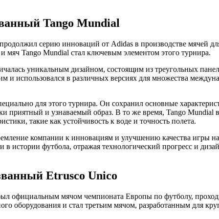
ванный Tango Mundial
продолжил серию инноваций от Adidas в производстве мячей д
и мяч Tango Mundial стал ключевым элементом этого турнира.
тличалась уникальным дизайном, состоящим из треугольных панел
ким и использовался в различных версиях для множества междун
специально для этого турнира. Он сохранил основные характери
ки приятный и узнаваемый образ. В то же время, Tango Mundial 
стики, такие как устойчивость к воде и точность полета.
тремление компании к инновациям и улучшению качества игры н
и в истории футбола, отражая технологический прогресс и дизай
ванный Etrusco Unico
был официальным мячом чемпионата Европы по футболу, прохо
ного оборудования и стал третьим мячом, разработанным для к