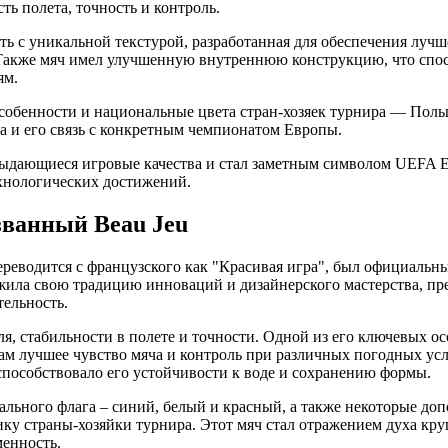
ь полета, точность и контроль.
ь с уникальной текстурой, разработанная для обеспечения лучше
 Также мяч имел улучшенную внутреннюю конструкцию, что спо
ям.
собенности и национальные цвета стран-хозяек турнира — Пол
а и его связь с конкретным чемпионатом Европы.
выдающиеся игровые качества и стал заметным символом UEFA 
хнологических достижений.
ванный Beau Jeu
реводится с французского как "Красивая игра", был официальн
жила свою традицию инноваций и дизайнерского мастерства, пр
тельность.
ля, стабильности в полете и точности. Одной из его ключевых ос
кам лучшее чувство мяча и контроль при различных погодных ус
способствовало его устойчивости к воде и сохранению формы.
нального флага – синий, белый и красный, а также некоторые до
ку страны-хозяйки турнира. Этот мяч стал отражением духа кр
менность.