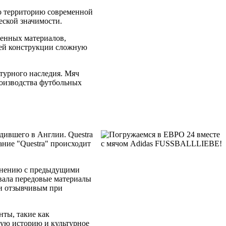
го территорию современной
еской значимости.
венных материалов,
оей конструкции сложную
турного наследия. Мяч
роизводства футбольных
ившего в Англии. Questra
ание "Questra" происходит
авнению с предыдущими
овала передовые материалы
 и отзывчивым при
нты, такие как
тую историю и культурное