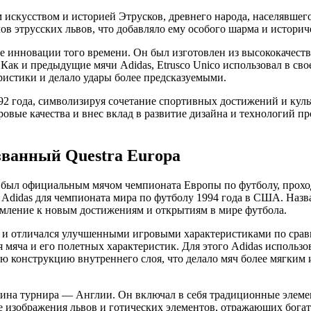
 искусством и историей Этрусков, древнего народа, населявше
в этрусских львов, что добавляло ему особого шарма и историч
ие инновации того времени. Он был изготовлен из высококачест
Как и предыдущие мячи Adidas, Etrusco Unico использовал в св
ристики и делало удары более предсказуемыми.
92 года, символизируя сочетание спортивных достижений и куль
ровые качества и внес вклад в развитие дизайна и технологий п
ванный Questra Europa
был официальным мячом чемпионата Европы по футболу, проход
й Adidas для чемпионата мира по футболу 1994 года в США. Назв
тремление к новым достижениям и открытиям в мире футбола.
96 и отличался улучшенными игровыми характеристиками по ср
мяча и его полетных характеристик. Для этого Adidas использ
 конструкцию внутреннего слоя, что делало мяч более мягким
зяина турнира — Англии. Он включал в себя традиционные элеме
е изображения львов и готических элементов, отражающих бога