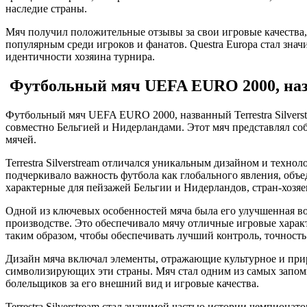
наследие страны.
Мяч получил положительные отзывы за свои игровые качества, 
популярным среди игроков и фанатов. Questra Europa стал зн
идентичности хозяина турнира.
Футбольный мяч UEFA EURO 2000, назва
Футбольный мяч UEFA EURO 2000, названный Terrestra Silver
совместно Бельгией и Нидерландами. Этот мяч представлял со
мячей.
Terrestra Silverstream отличался уникальным дизайном и техноло
подчеркивало важность футбола как глобального явления, объе
характерные для пейзажей Бельгии и Нидерландов, стран-хозяе
Одной из ключевых особенностей мяча была его улучшенная во
производстве. Это обеспечивало мячу отличные игровые характе
таким образом, чтобы обеспечивать лучший контроль, точность 
Дизайн мяча включал элементы, отражающие культурное и прир
символизирующих эти страны. Мяч стал одним из самых запоми
болельщиков за его внешний вид и игровые качества.
Terrestra Silverstream стал значимой частью истории чемпион