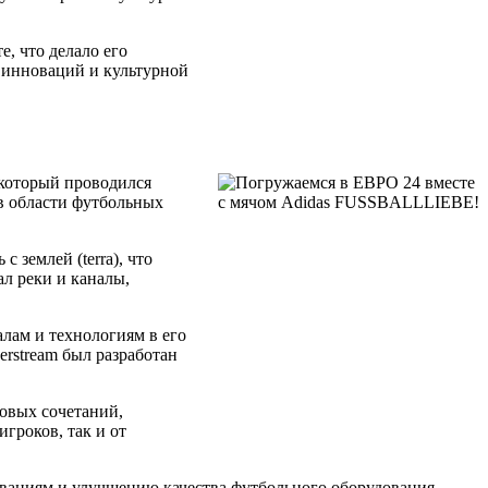
, что делало его
 инноваций и культурной
 который проводился
в области футбольных
 землей (terra), что
ал реки и каналы,
лам и технологиям в его
erstream был разработан
овых сочетаний,
гроков, так и от
новациям и улучшению качества футбольного оборудования.