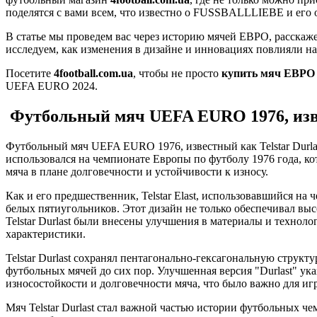
поделятся с вами всем, что известно о FUSSBALLLIEBE и его 
В статье мы проведем вас через историю мячей ЕВРО, расскаж
исследуем, как изменения в дизайне и инновациях повлияли на
Посетите
4football.com.ua
, чтобы не просто
купить мяч ЕВРО
UEFA EURO 2024.
Футбольный мяч UEFA EURO 1976, извес
Футбольный мяч UEFA EURO 1976, известный как Telstar Durla
использовался на чемпионате Европы по футболу 1976 года, к
мяча в плане долговечности и устойчивости к износу.
Как и его предшественник, Telstar Elast, использовавшийся на 
белых пятиугольников. Этот дизайн не только обеспечивал вы
Telstar Durlast были внесены улучшения в материалы и техноло
характеристики.
Telstar Durlast сохранял пентагонально-гексагональную структ
футбольных мячей до сих пор. Улучшенная версия "Durlast" ук
износостойкости и долговечности мяча, что было важно для иг
Мяч Telstar Durlast стал важной частью истории футбольных ч