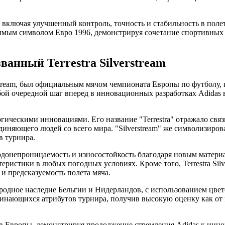
включая улучшенный контроль, точность и стабильность в полете
ачимым символом Евро 1996, демонстрируя сочетание спортивных
нный Terrestra Silverstream
stream, был официальным мячом чемпионата Европы по футболу,
бой очередной шаг вперед в инновационных разработках Adidas 
гическими инновациями. Его название "Terrestra" отражало связь с
диняющего людей со всего мира. "Silverstream" же символизиров
в турнира.
донепроницаемость и износостойкость благодаря новым материа
ристики в любых погодных условиях. Кроме того, Terrestra Silv
и предсказуемость полета мяча.
одное наследие Бельгии и Нидерландов, с использованием цвет
нающихся атрибутов турнира, получив высокую оценку как от и
атов Европы, демонстрируя продолжение стремления Adidas к ин