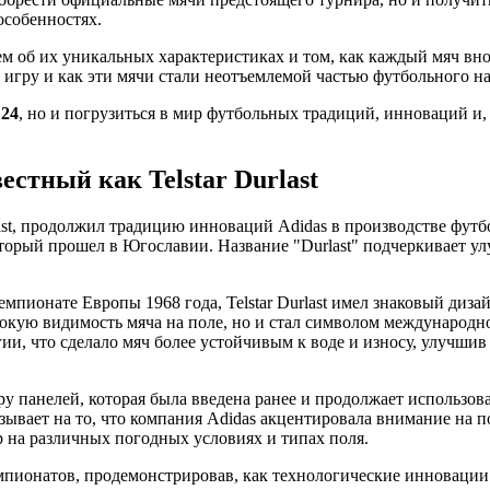
особенностях.
ем об их уникальных характеристиках и том, как каждый мяч вн
 игру и как эти мячи стали неотъемлемой частью футбольного на
 24
, но и погрузиться в мир футбольных традиций, инноваций и
тный как Telstar Durlast
st, продолжил традицию инноваций Adidas в производстве футб
оторый прошел в Югославии. Название "Durlast" подчеркивает 
чемпионате Европы 1968 года, Telstar Durlast имел знаковый диза
сокую видимость мяча на поле, но и стал символом международн
гии, что сделало мяч более устойчивым к воде и износу, улучшив
уру панелей, которая была введена ранее и продолжает использова
азывает на то, что компания Adidas акцентировала внимание на
р на различных погодных условиях и типах поля.
емпионатов, продемонстрировав, как технологические инновации