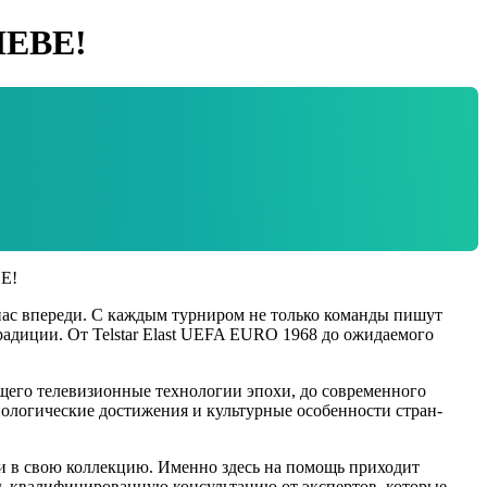
IEBE!
ас впереди. С каждым турниром не только команды пишут
радиции. От Telstar Elast UEFA EURO 1968 до ожидаемого
щего телевизионные технологии эпохи, до современного
хнологические достижения и культурные особенности стран-
ии в свою коллекцию. Именно здесь на помощь приходит
ть квалифицированную консультацию от экспертов, которые