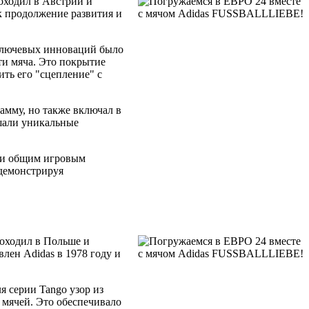
оходил в Австрии и
к продолжение развития и
 ключевых инноваций было
ти мяча. Это покрытие
ть его "сцепление" с
амму, но также включал в
ашали уникальные
ю и общим игровым
 демонстрируя
оходил в Польше и
лен Adidas в 1978 году и
 серии Tango узор из
 мячей. Это обеспечивало