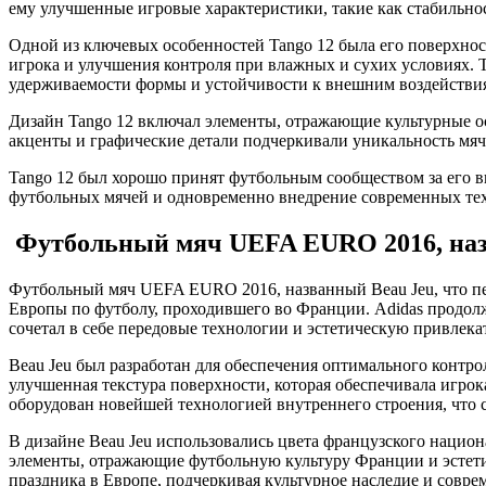
ему улучшенные игровые характеристики, такие как стабильност
Одной из ключевых особенностей Tango 12 была его поверхност
игрока и улучшения контроля при влажных и сухих условиях.
удерживаемости формы и устойчивости к внешним воздействи
Дизайн Tango 12 включал элементы, отражающие культурные о
акценты и графические детали подчеркивали уникальность мяч
Tango 12 был хорошо принят футбольным сообществом за его 
футбольных мячей и одновременно внедрение современных те
Футбольный мяч UEFA EURO 2016, наз
Футбольный мяч UEFA EURO 2016, названный Beau Jeu, что пе
Европы по футболу, проходившего во Франции. Adidas продол
сочетал в себе передовые технологии и эстетическую привлека
Beau Jeu был разработан для обеспечения оптимального контро
улучшенная текстура поверхности, которая обеспечивала игро
оборудован новейшей технологией внутреннего строения, что 
В дизайне Beau Jeu использовались цвета французского нацио
элементы, отражающие футбольную культуру Франции и эстети
праздника в Европе, подчеркивая культурное наследие и совре