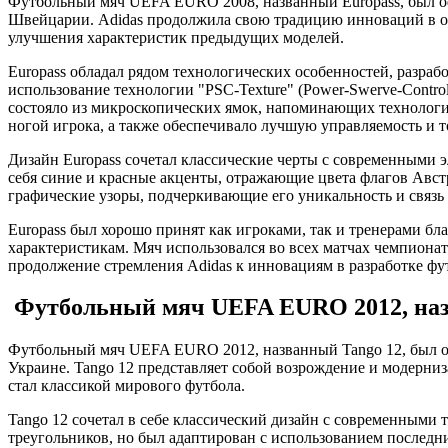
Футбольный мяч UEFA EURO 2008, названный Europass, был о
Швейцарии. Adidas продолжила свою традицию инноваций в об
улучшения характеристик предыдущих моделей.
Europass обладал рядом технологических особенностей, разра
использование технологии "PSC-Texture" (Power-Swerve-Contro
состояло из микроскопических ямок, напоминающих технологию
ногой игрока, а также обеспечивало лучшую управляемость и то
Дизайн Europass сочетал классические черты с современными 
себя синие и красные акценты, отражающие цвета флагов Авст
графические узоры, подчеркивающие его уникальность и связь
Europass был хорошо принят как игроками, так и тренерами б
характеристикам. Мяч использовался во всех матчах чемпиона
продолжение стремления Adidas к инновациям в разработке фу
Футбольный мяч UEFA EURO 2012, наз
Футбольный мяч UEFA EURO 2012, названный Tango 12, был о
Украине. Tango 12 представляет собой возрождение и модерниз
стал классикой мирового футбола.
Tango 12 сочетал в себе классический дизайн с современными
треугольников, но был адаптирован с использованием последн