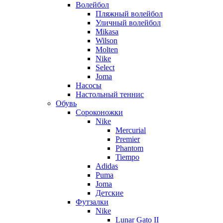
Волейбол
Пляжный волейбол
Уличный волейбол
Mikasa
Wilson
Molten
Nike
Select
Joma
Насосы
Настольный теннис
Обувь
Сороконожки
Nike
Mercurial
Premier
Phantom
Tiempo
Adidas
Puma
Joma
Детские
Футзалки
Nike
Lunar Gato II