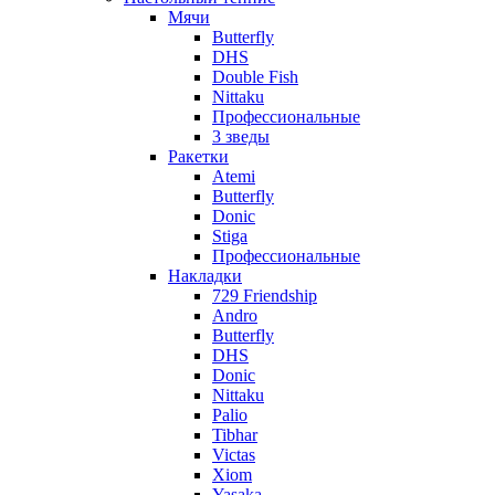
Мячи
Butterfly
DHS
Double Fish
Nittaku
Профессиональные
3 зведы
Ракетки
Atemi
Butterfly
Donic
Stiga
Профессиональные
Накладки
729 Friendship
Andro
Butterfly
DHS
Donic
Nittaku
Palio
Tibhar
Victas
Xiom
Yasaka