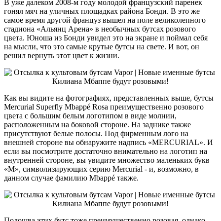
В уже далеком 2008-м году молодой французский паренек
гонял мяч на уличных площадках района Бонди. В это же
самое время другой француз вышел на поле великолепного
стадиона «Альянц Арена» в необычных бутсах розового
цвета. Юноша из Бонди увидел это на экране и поймал себя
на мысли, что это самые крутые бутсы на свете. И вот, он
решил вернуть этот цвет к жизни.
Как вы видите на фотографиях, представленных выше, бутсы
Mercurial Superfly Mbappé Rosa преимущественно розового
цвета с большим белым логотипом в виде молнии,
расположенным на боковой стороне. На заднике также
присутствуют белые полосы. Под фирменным лого на
внешней стороне вы обнаружите надпись «MERCURIAL». И
если вы посмотрите достаточно внимательно на логотип на
внутренней стороне, вы увидите множество маленьких букв
«M», символизирующих серию Mercurial - и, возможно, в
данном случае фамилию Mbappé также.
Подошва этих бутс тоже преимущественно розовая, однако,