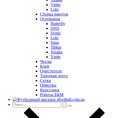
Yinhe
Loki
Сборка ракеток
Основания
Butterfly
DHS
Donic
Loki
Stiga
Tibhar
Yasaka
Yinhe
Чехлы
Клей
Очистители
Торцевая лента
Сетки
Обмотки
Кроссовки
Роботы БКМ