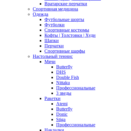
Вратарские перчатки
Спортивная медицина
Одежда
Футбольные шорты
Футболки
Спортивные костюмы
Кофты | Толстовки | Худи
Шапки
Перчатки
Спортивные шарфы
Настольный теннис
Мячи
Butterfly
DHS
Double Fish
Nittaku
Профессиональные
3 зведы
Ракетки
Atemi
Butterfly
Donic
Stiga
Профессиональные
Накладки