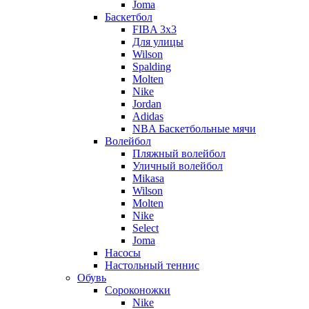
Joma
Баскетбол
FIBA 3x3
Для улицы
Wilson
Spalding
Molten
Nike
Jordan
Adidas
NBA Баскетбольные мячи
Волейбол
Пляжный волейбол
Уличный волейбол
Mikasa
Wilson
Molten
Nike
Select
Joma
Насосы
Настольный теннис
Обувь
Сороконожки
Nike