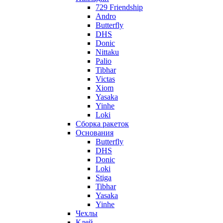
729 Friendship
Andro
Butterfly
DHS
Donic
Nittaku
Palio
Tibhar
Victas
Xiom
Yasaka
Yinhe
Loki
Сборка ракеток
Основания
Butterfly
DHS
Donic
Loki
Stiga
Tibhar
Yasaka
Yinhe
Чехлы
Клей