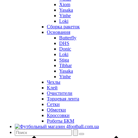
Xiom
Yasaka
Yinhe
Loki
Сборка ракеток
Основания
Butterfly
DHS
Donic
Loki
Stiga
Tibhar
Yasaka
Yinhe
Чехлы
Клей
Очистители
Торцевая лента
Сетки
Обмотки
Кроссовки
Роботы БКМ