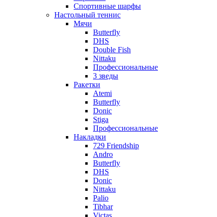
Спортивные шарфы
Настольный теннис
Мячи
Butterfly
DHS
Double Fish
Nittaku
Профессиональные
3 зведы
Ракетки
Atemi
Butterfly
Donic
Stiga
Профессиональные
Накладки
729 Friendship
Andro
Butterfly
DHS
Donic
Nittaku
Palio
Tibhar
Victas