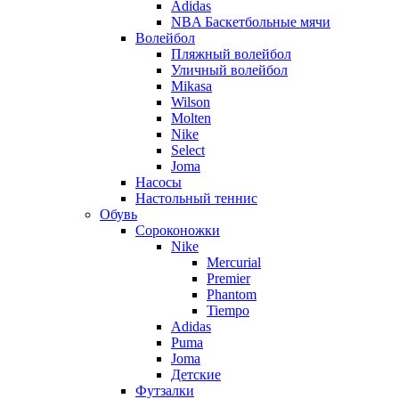
Adidas
NBA Баскетбольные мячи
Волейбол
Пляжный волейбол
Уличный волейбол
Mikasa
Wilson
Molten
Nike
Select
Joma
Насосы
Настольный теннис
Обувь
Сороконожки
Nike
Mercurial
Premier
Phantom
Tiempo
Adidas
Puma
Joma
Детские
Футзалки