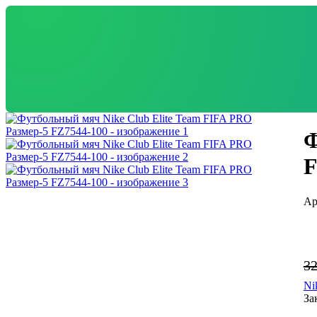
Ф
F
3
Ni
За