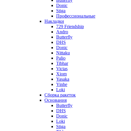
Butterfly
Donic
Stiga
Профессиональные
Накладки
729 Friendship
Andro
Butterfly
DHS
Donic
Nittaku
Palio
Tibhar
Victas
Xiom
Yasaka
Yinhe
Loki
Сборка ракеток
Основания
Butterfly
DHS
Donic
Loki
Stiga