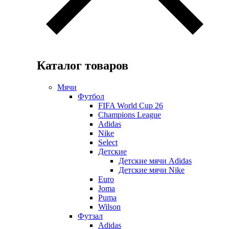
Каталог товаров
Мячи
Футбол
FIFA World Cup 26
Champions League
Adidas
Nike
Select
Детские
Детские мячи Adidas
Детские мячи Nike
Euro
Joma
Puma
Wilson
Футзал
Adidas