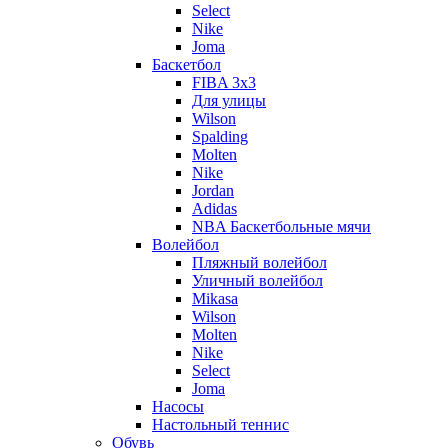
Select
Nike
Joma
Баскетбол
FIBA 3x3
Для улицы
Wilson
Spalding
Molten
Nike
Jordan
Adidas
NBA Баскетбольные мячи
Волейбол
Пляжный волейбол
Уличный волейбол
Mikasa
Wilson
Molten
Nike
Select
Joma
Насосы
Настольный теннис
Обувь