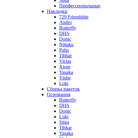
Stiga
Профессиональные
Накладки
729 Friendship
Andro
Butterfly
DHS
Donic
Nittaku
Palio
Tibhar
Victas
Xiom
Yasaka
Yinhe
Loki
Сборка ракеток
Основания
Butterfly
DHS
Donic
Loki
Stiga
Tibhar
Yasaka