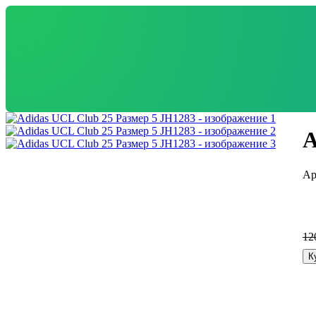
A
12
К