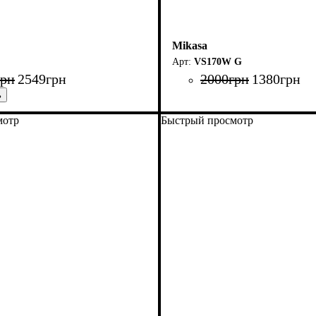
Mikasa
VS170W G
грн
2549
грн
2000
грн
1380
грн
мотр
Быстрый просмотр