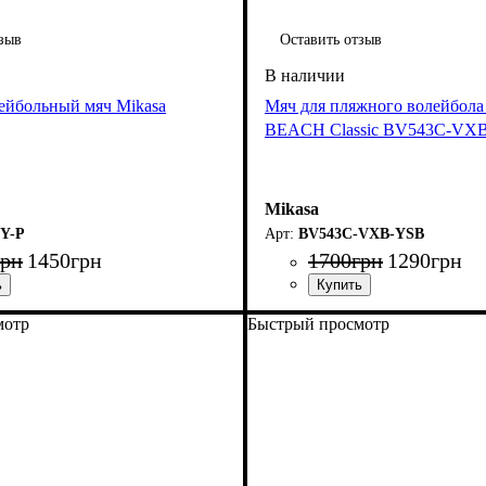
зыв
Оставить отзыв
ейбольный мяч Mikasa
Мяч для пляжного волейбола
BEACH Classic BV543C-VX
Mikasa
Y-P
BV543C-VXB-YSB
грн
1450
грн
1700
грн
1290
грн
мотр
Быстрый просмотр