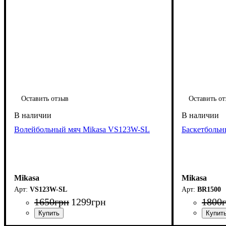
Оставить отзыв
Оставить от
Волейбольный мяч Mikasa VS123W-SL
Баскетбольн
Mikasa
Mikasa
VS123W-SL
BR1500
1650
грн
1299
грн
1800