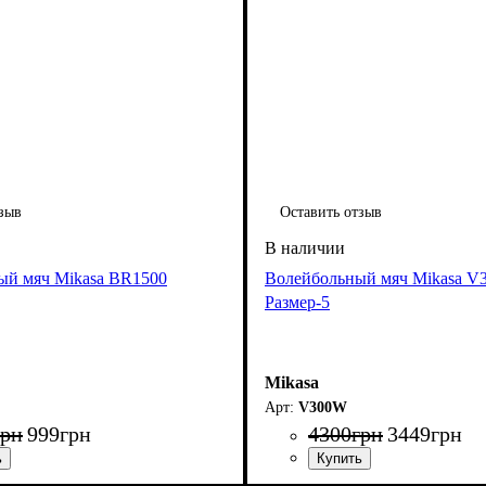
зыв
Оставить отзыв
ый мяч Mikasa BR1500
Волейбольный мяч Mikasa 
Размер-5
Mikasa
V300W
грн
999
грн
4300
грн
3449
грн