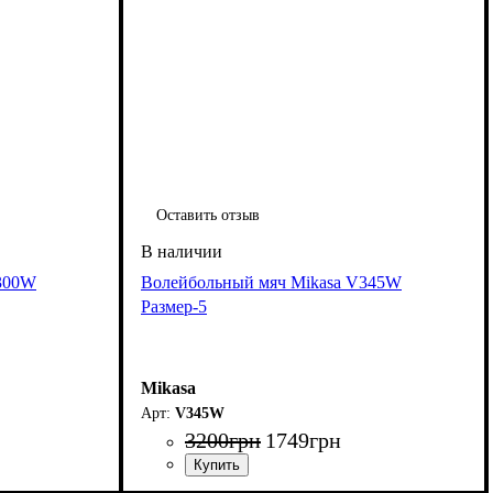
Оставить отзыв
V300W
Волейбольный мяч Mikasa V345W
Размер-5
Mikasa
V345W
3200
грн
1749
грн