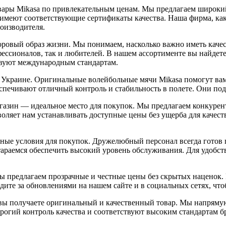
вары Mikasa по привлекательным ценам. Мы предлагаем широки
 имеют соответствующие сертификаты качества. Наша фирма, ка
оизводителя.
оровый образ жизни. Мы понимаем, насколько важно иметь каче
ессионалов, так и любителей. В нашем ассортименте вы найдете 
твуют международным стандартам.
 Украине. Оригинальные волейбольные мячи Mikasa помогут вам
спечивают отличный контроль и стабильность в полете. Они под
газин — идеальное место для покупок. Мы предлагаем конкуре
воляет нам устанавливать доступные цены без ущерба для качес
ные условия для покупок. Дружелюбный персонал всегда готов 
тараемся обеспечить высокий уровень обслуживания. Для удобст
 предлагаем прозрачные и честные цены без скрытых наценок.
дите за обновлениями на нашем сайте и в социальных сетях, чт
о вы получаете оригинальный и качественный товар. Мы напряму
рогий контроль качества и соответствуют высоким стандартам б