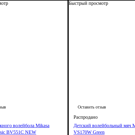
мотр
Быстрый просмотр
зыв
Оставить отзыв
жного волейбола Mikasa
Детский волейбольный мяч M
sic BV551C NEW
VS170W Green