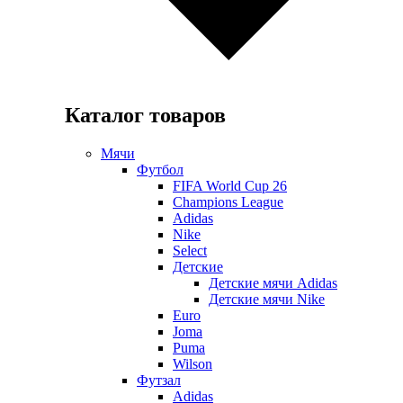
Каталог товаров
Мячи
Футбол
FIFA World Cup 26
Champions League
Adidas
Nike
Select
Детские
Детские мячи Adidas
Детские мячи Nike
Euro
Joma
Puma
Wilson
Футзал
Adidas