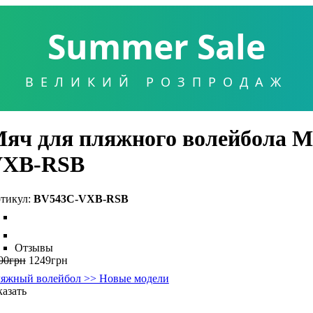
Summer Sale
ВЕЛИКИЙ РОЗПРОДАЖ
яч для пляжного волейбола M
VXB-RSB
BV543C-VXB-RSB
Отзывы
00
грн
1249
грн
яжный волейбол >> Новые модели
казать