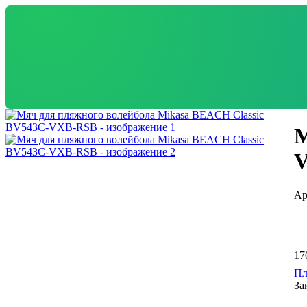
М
17
Пл
За