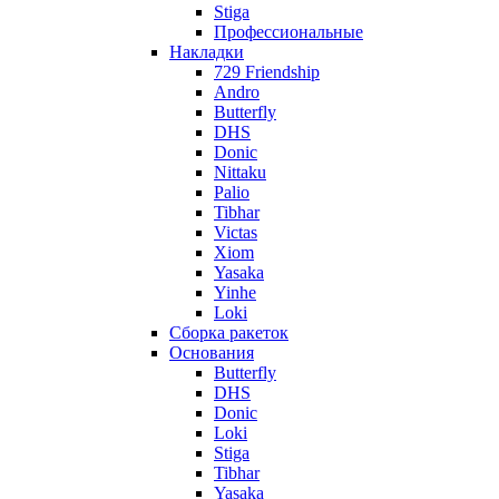
Stiga
Профессиональные
Накладки
729 Friendship
Andro
Butterfly
DHS
Donic
Nittaku
Palio
Tibhar
Victas
Xiom
Yasaka
Yinhe
Loki
Сборка ракеток
Основания
Butterfly
DHS
Donic
Loki
Stiga
Tibhar
Yasaka