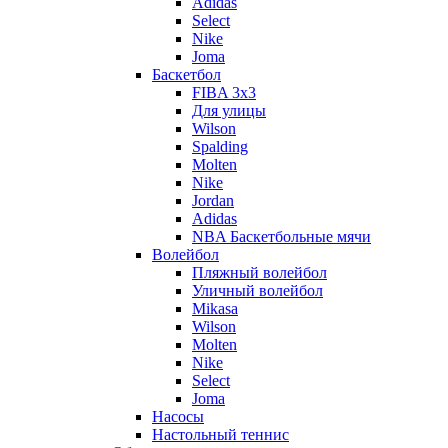
Adidas
Select
Nike
Joma
Баскетбол
FIBA 3x3
Для улицы
Wilson
Spalding
Molten
Nike
Jordan
Adidas
NBA Баскетбольные мячи
Волейбол
Пляжный волейбол
Уличный волейбол
Mikasa
Wilson
Molten
Nike
Select
Joma
Насосы
Настольный теннис