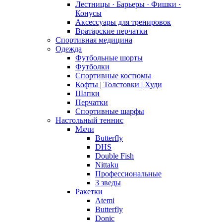
Лестницы · Барьеры · Фишки ·
Конусы
Аксессуары для тренировок
Вратарские перчатки
Спортивная медицина
Одежда
Футбольные шорты
Футболки
Спортивные костюмы
Кофты | Толстовки | Худи
Шапки
Перчатки
Спортивные шарфы
Настольный теннис
Мячи
Butterfly
DHS
Double Fish
Nittaku
Профессиональные
3 зведы
Ракетки
Atemi
Butterfly
Donic