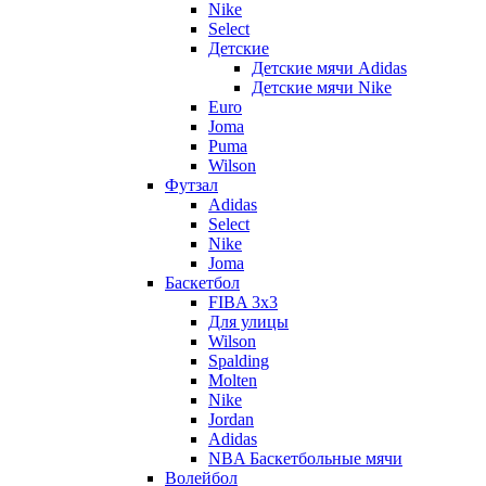
Nike
Select
Детские
Детские мячи Adidas
Детские мячи Nike
Euro
Joma
Puma
Wilson
Футзал
Adidas
Select
Nike
Joma
Баскетбол
FIBA 3x3
Для улицы
Wilson
Spalding
Molten
Nike
Jordan
Adidas
NBA Баскетбольные мячи
Волейбол