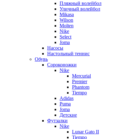
Пляжный волейбол
Уличный волейбол
Mikasa
Wilson
Molten
Nike
Select
Joma
Насосы
Настольный теннис
Обувь
Сороконожки
Nike
Mercurial
Premier
Phantom
Tiempo
Adidas
Puma
Joma
Детские
Футзалки
Nike
Lunar Gato II
Tiempo