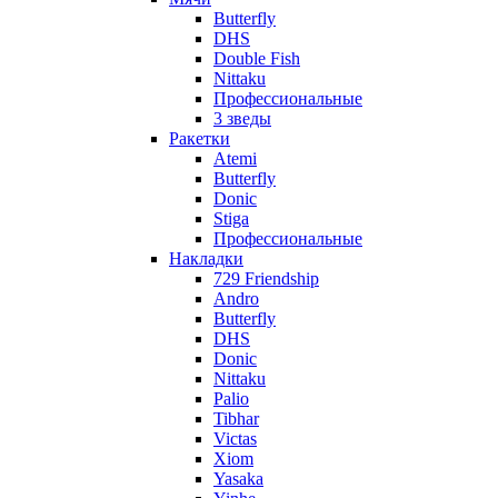
Butterfly
DHS
Double Fish
Nittaku
Профессиональные
3 зведы
Ракетки
Atemi
Butterfly
Donic
Stiga
Профессиональные
Накладки
729 Friendship
Andro
Butterfly
DHS
Donic
Nittaku
Palio
Tibhar
Victas
Xiom
Yasaka