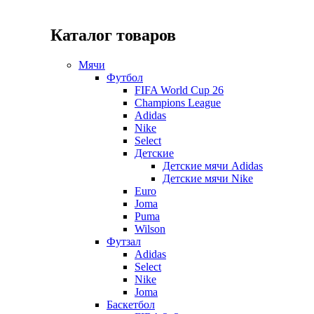
Каталог товаров
Мячи
Футбол
FIFA World Cup 26
Champions League
Adidas
Nike
Select
Детские
Детские мячи Adidas
Детские мячи Nike
Euro
Joma
Puma
Wilson
Футзал
Adidas
Select
Nike
Joma
Баскетбол