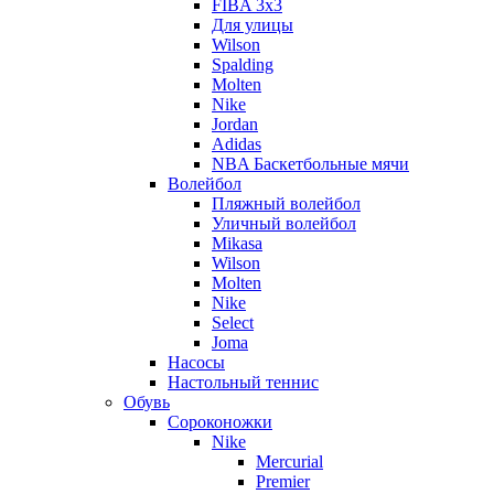
FIBA 3x3
Для улицы
Wilson
Spalding
Molten
Nike
Jordan
Adidas
NBA Баскетбольные мячи
Волейбол
Пляжный волейбол
Уличный волейбол
Mikasa
Wilson
Molten
Nike
Select
Joma
Насосы
Настольный теннис
Обувь
Сороконожки
Nike
Mercurial
Premier