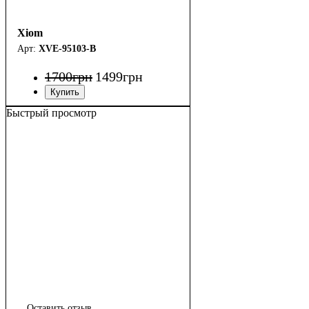
Xiom
XVE-95103-B
1700
грн
1499
грн
Быстрый просмотр
Оставить отзыв