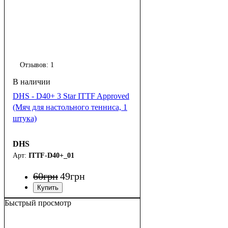
Отзывов:
1
DHS - D40+ 3 Star ITTF Approved
(Мяч для настольного тенниса, 1
штука)
DHS
ITTF-D40+_01
60
грн
49
грн
Быстрый просмотр