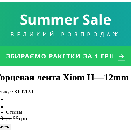
Summer Sale
ВЕЛИКИЙ РОЗПРОДАЖ
ЗБИРАЄМО РАКЕТКИ
ЗА 1 ГРН
→
орцевая лента Xiom H—12mm 
XET-12-1
Отзывы
40
грн
99
грн
упить