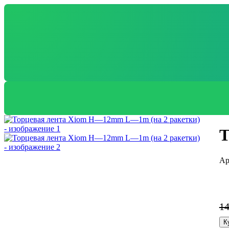
Т
1
К