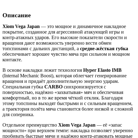
Описание
Xiom Vega Japan
— это мощное и динамичное накладное
покрытие, созданное для агрессивной атакующей игры и
контр-атакных ударов. Его высокие показатели скорости и
вращения дают возможность уверенно вести обмен
топспинами с дальних дистанций, а
средне-жёсткая губка
обеспечивает хорошее чувство мяча при сильном и мощном
контакте.
В основе накладки лежит технология
Hyper Elasto IMB
(Internal Mechanic Boost), которая облегчает генерирование
вращения и придаёт дополнительную энергию ударам.
Специальная губка
CARBO
синхронизируется с
поверхностью, надёжно «захватывая» мяч и обеспечивая
комфортный, но в то же время чёткий отклик. Благодаря
этому топспины выходят быстрыми и с сильным вращением,
а траектория полёта мяча становится более низкой и сложной
для соперника.
Отдельное преимущество
Xiom Vega Japan
— её «запас
мощности» при верхнем темпе: накладка позволяет уверенно
пробивать быстрые мячи и надёжно контр-атаковать мощные