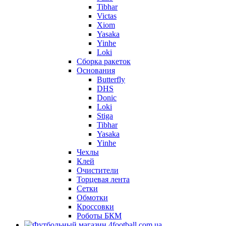
Tibhar
Victas
Xiom
Yasaka
Yinhe
Loki
Сборка ракеток
Основания
Butterfly
DHS
Donic
Loki
Stiga
Tibhar
Yasaka
Yinhe
Чехлы
Клей
Очистители
Торцевая лента
Сетки
Обмотки
Кроссовки
Роботы БКМ