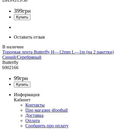
DHS-G15-50
399
грн
Оставить отзыв
Торцевая лента Butterfly H—12mm L—1m (на 2 ракетки)
Синий/Серебряный
Butterfly
b902166
99
грн
Информация
Кабинет
Контакты
Про магазин 4football
Доставка
Оплата
Сообщить про оплату