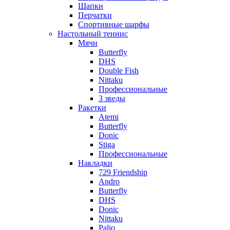
Шапки
Перчатки
Спортивные шарфы
Настольный теннис
Мячи
Butterfly
DHS
Double Fish
Nittaku
Профессиональные
3 зведы
Ракетки
Atemi
Butterfly
Donic
Stiga
Профессиональные
Накладки
729 Friendship
Andro
Butterfly
DHS
Donic
Nittaku
Palio