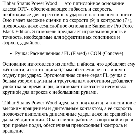
Tibhar Stratus Power Wood — это пятислойное основание
класса OFF-, обеспечивающее гибкость и скорость,
необходимые для агрессивных ударов в настольном теннисе.
Оно имеет высокие оценки по скорости (9) и контролю (7+),
превосходя даже семислойное основание Samsonov Pro Force
Black Edition. Эта модель предлагает игрокам мощность и
точность, необходимые для эффективных топспинов и
форхенд-драйвов.
Ручка: Расклешённая / FL (Flared) / CON (Concave)
Основание изготовлено из лимбы и айюса, что добавляет ему
жёсткости, а его толщина 6,2 мм обеспечивает отличную
отдачу при ударах. Эргономичная синее-серая FL-ручка с
белым узором паутины и треугольным логотипом добавляет
удобства во время игры, хотя может показаться несколько
крупной для игроков с небольшими руками.
Tibhar Stratus Power Wood идеально подходит для топспинов с
высоким вращением и длительным контактом, а её скорость
позволяет выполнять динамичные удары даже на средней и
дальней дистанции. Она отлично работает в короткой игре и
при приёме подач, обеспечивая превосходный контроль и
вращение.