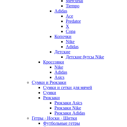
Mercurial
Tiempo
Adidas
Ace
Predator
X
Copa
Копочки
Nike
Adidas
Детские
Детские бутсы Nike
Кроссовки
Nike
Adidas
Asics
Сумки и Рюкзаки
Сумки и сетки для мячей
Сумки
Рюкзаки
Рюкзаки Asics
Рюкзаки Nike
Рюкзаки Adidas
Гетры · Носки · Щитки
Футбольные гетры