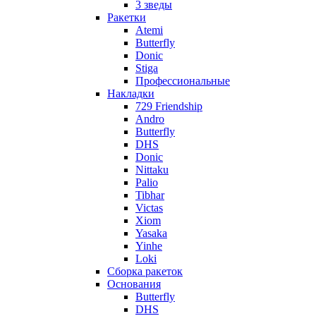
3 зведы
Ракетки
Atemi
Butterfly
Donic
Stiga
Профессиональные
Накладки
729 Friendship
Andro
Butterfly
DHS
Donic
Nittaku
Palio
Tibhar
Victas
Xiom
Yasaka
Yinhe
Loki
Сборка ракеток
Основания
Butterfly
DHS