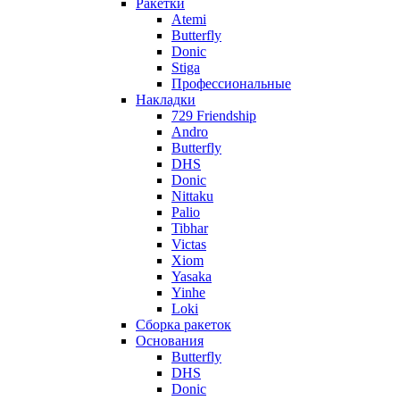
Ракетки
Atemi
Butterfly
Donic
Stiga
Профессиональные
Накладки
729 Friendship
Andro
Butterfly
DHS
Donic
Nittaku
Palio
Tibhar
Victas
Xiom
Yasaka
Yinhe
Loki
Сборка ракеток
Основания
Butterfly
DHS
Donic