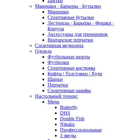
Щитки
Манишки · Барьеры · Бутылки
Манишки
Спортивные бутылки
Лестницы · Барьеры · Фишки ·
Конусы
Аксессуары для тренировок
Вратарские перчатки
Спортивная медицина
Одежда
Футбольные шорты
Футболки
Спортивные костюмы
Кофты | Толстовки | Худи
Шапки
Перчатки
Спортивные шарфы
Настольный теннис
Мячи
Butterfly
DHS
Double Fish
Nittaku
Профессиональные
3 зведы