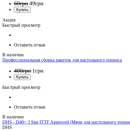
60
грн
49
грн
Акция
Быстрый просмотр
Оставить отзыв
Профессиональная сборка ракеток для настольного тенниса
400
грн
1
грн
Быстрый просмотр
Оставить отзыв
DHS - D40+ 3 Star ITTF Approved (Мячи для настольного теннис
DHS