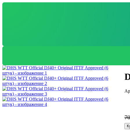
D
7
К