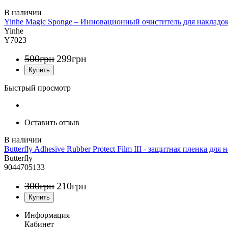
Yinhe Magic Sponge – Инновационный очиститель для накладо
Yinhe
Y7023
500
грн
299
грн
Быстрый просмотр
Оставить отзыв
Butterfly Adhesive Rubber Protect Film III - защитная пленка для 
Butterfly
9044705133
300
грн
210
грн
Информация
Кабинет