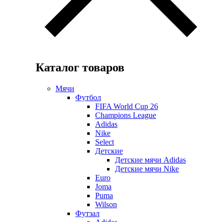
Каталог товаров
Мячи
Футбол
FIFA World Cup 26
Champions League
Adidas
Nike
Select
Детские
Детские мячи Adidas
Детские мячи Nike
Euro
Joma
Puma
Wilson
Футзал