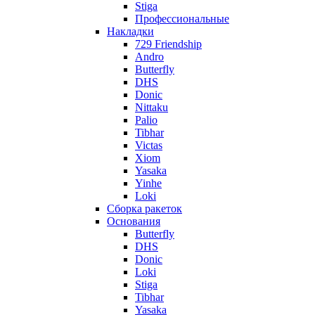
Stiga
Профессиональные
Накладки
729 Friendship
Andro
Butterfly
DHS
Donic
Nittaku
Palio
Tibhar
Victas
Xiom
Yasaka
Yinhe
Loki
Сборка ракеток
Основания
Butterfly
DHS
Donic
Loki
Stiga
Tibhar
Yasaka