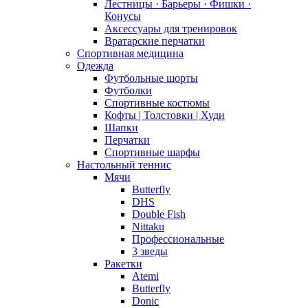
Лестницы · Барьеры · Фишки ·
Конусы
Аксессуары для тренировок
Вратарские перчатки
Спортивная медицина
Одежда
Футбольные шорты
Футболки
Спортивные костюмы
Кофты | Толстовки | Худи
Шапки
Перчатки
Спортивные шарфы
Настольный теннис
Мячи
Butterfly
DHS
Double Fish
Nittaku
Профессиональные
3 зведы
Ракетки
Atemi
Butterfly
Donic