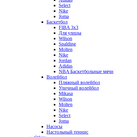
Select
Nike
Joma
Баскетбол
FIBA 3x3
Для улицы
Wilson
Spalding
Molten
Nike
Jordan
Adidas
NBA Баскетбольные мячи
Волейбол
Пляжный волейбол
Уличный волейбол
Mikasa
Wilson
Molten
Nike
Select
Joma
Насосы
Настольный теннис