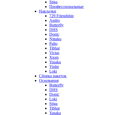
Stiga
Профессиональные
Накладки
729 Friendship
Andro
Butterfly
DHS
Donic
Nittaku
Palio
Tibhar
Victas
Xiom
Yasaka
Yinhe
Loki
Сборка ракеток
Основания
Butterfly
DHS
Donic
Loki
Stiga
Tibhar
Yasaka