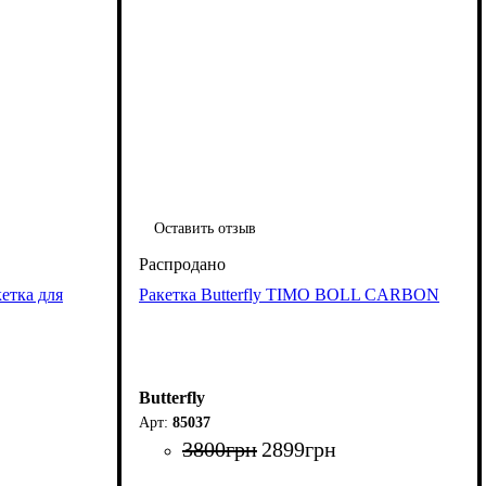
Оставить отзыв
кетка для
Ракетка Butterfly TIMO BOLL CARBON
Butterfly
85037
3800
грн
2899
грн