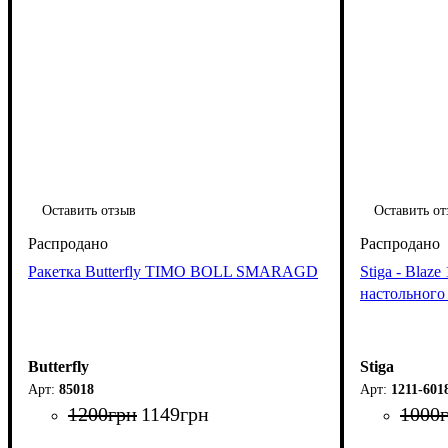
Оставить отзыв
Оставить от
Ракетка Butterfly TIMO BOLL SMARAGD
Stiga - Blaze
настольного
Butterfly
Stiga
85018
1211-601
1200
грн
1149
грн
1000