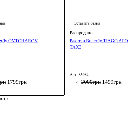
зыв
Оставить отзыв
tterfly OVTCHAROV
Ракетка Butterfly TIAGO A
TAX3
85082
грн
1799
грн
3000
грн
1499
грн
мотр