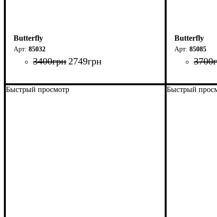
Butterfly
Butterfly
85032
85085
3400
грн
2749
грн
3700
Быстрый просмотр
Быстрый прос