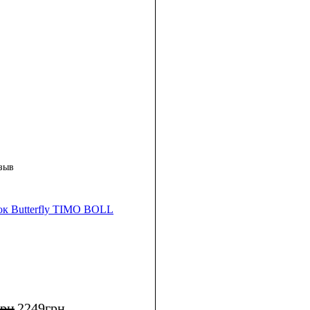
зыв
ок Butterfly TIMO BOLL
грн
2249
грн