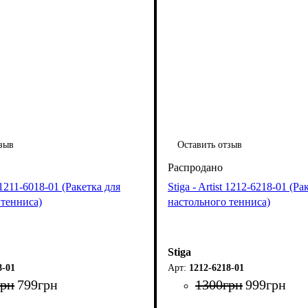
зыв
Оставить отзыв
 1211-6018-01 (Ракетка для
Stiga - Artist 1212-6218-01 (Ра
 тенниса)
настольного тенниса)
Stiga
8-01
1212-6218-01
грн
799
грн
1300
грн
999
грн