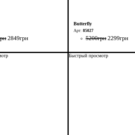
Butterfly
85027
грн
2849
грн
5200
грн
2299
грн
мотр
Быстрый просмотр