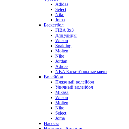
Adidas
Select
Nike
Joma
Баскетбол
FIBA 3x3
Для улицы
Wilson
Spalding
Molten
Nike
Jordan
Adidas
NBA Баскетбольные мячи
Волейбол
Пляжный волейбол
Уличный волейбол
Mikasa
Wilson
Molten
Nike
Select
Joma
Насосы
Настольный теннис