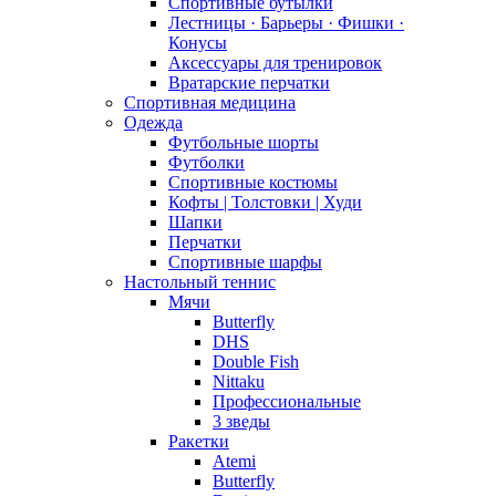
Спортивные бутылки
Лестницы · Барьеры · Фишки ·
Конусы
Аксессуары для тренировок
Вратарские перчатки
Спортивная медицина
Одежда
Футбольные шорты
Футболки
Спортивные костюмы
Кофты | Толстовки | Худи
Шапки
Перчатки
Спортивные шарфы
Настольный теннис
Мячи
Butterfly
DHS
Double Fish
Nittaku
Профессиональные
3 зведы
Ракетки
Atemi
Butterfly