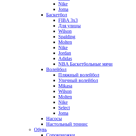
Nike
Joma
Баскетбол
FIBA 3x3
Для улицы
Wilson
Spalding
Molten
Nike
Jordan
Adidas
NBA Баскетбольные мячи
Волейбол
Пляжный волейбол
Уличный волейбол
Mikasa
Wilson
Molten
Nike
Select
Joma
Насосы
Настольный теннис
Обувь
Сороконожки