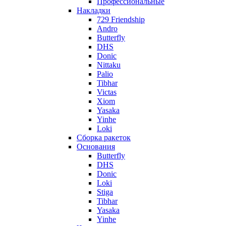
Профессиональные
Накладки
729 Friendship
Andro
Butterfly
DHS
Donic
Nittaku
Palio
Tibhar
Victas
Xiom
Yasaka
Yinhe
Loki
Сборка ракеток
Основания
Butterfly
DHS
Donic
Loki
Stiga
Tibhar
Yasaka
Yinhe