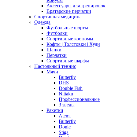
Конусы
Аксессуары для тренировок
Вратарские перчатки
Спортивная медицина
Одежда
Футбольные шорты
Футболки
Спортивные костюмы
Кофты | Толстовки | Худи
Шапки
Перчатки
Спортивные шарфы
Настольный теннис
Мячи
Butterfly
DHS
Double Fish
Nittaku
Профессиональные
3 зведы
Ракетки
Atemi
Butterfly
Donic
Stiga