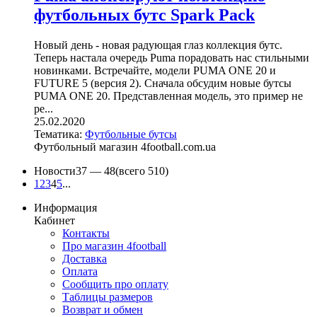
футбольных бутс Spark Pack
Новый день - новая радующая глаз коллекция бутс.
Теперь настала очередь Puma порадовать нас стильными
новинками. Встречайте, модели PUMA ONE 20 и
FUTURE 5 (версия 2). Сначала обсудим новые бутсы
PUMA ONE 20. Представленная модель, это пример не
ре...
25.02.2020
Тематика:
Футбольные бутсы
Футбольный магазин 4football.com.ua
Новости
37 —
48
(всего 510)
1
2
3
4
5
...
Информация
Кабинет
Контакты
Про магазин 4football
Доставка
Оплата
Сообщить про оплату
Таблицы размеров
Возврат и обмен