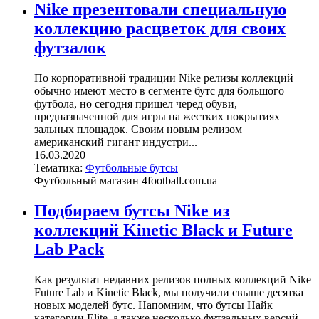
Nike презентовали специальную
коллекцию расцветок для своих
футзалок
По корпоративной традиции Nike релизы коллекций
обычно имеют место в сегменте бутс для большого
футбола, но сегодня пришел черед обуви,
предназначенной для игры на жестких покрытиях
зальных площадок. Своим новым релизом
американский гигант индустри...
16.03.2020
Тематика:
Футбольные бутсы
Футбольный магазин 4football.com.ua
Подбираем бутсы Nike из
коллекций Kinetic Black и Future
Lab Pack
Как результат недавних релизов полных коллекций Nike
Future Lab и Kinetic Black, мы получили свыше десятка
новых моделей бутс. Напомним, что бутсы Найк
категории Elite, а также несколько футзальных версий,