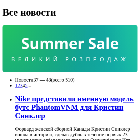
Все новости
Summer Sale
ВЕЛИКИЙ РОЗПРОДАЖ
Новости
37 —
48
(всего 510)
1
2
3
4
5
...
Nike представили именную модель
бутс PhantomVNM для Кристин
Синклер
Форвард женской сборной Канады Кристин Синклер
вошла в историю, сделав дубль в течение первых 23