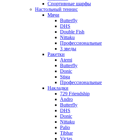
Спортивные шарфы
Настольный теннис
Мячи
Butterfly
DHS
Double Fish
Nittaku
Профессиональные
3 зведы
Ракетки
Atemi
Butterfly
Donic
Stiga
Профессиональные
Накладки
729 Friendship
Andro
Butterfly
DHS
Donic
Nittaku
Palio
Tibhar
Victas