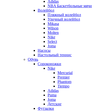
Adidas
NBA Баскетбольные мячи
Волейбол
Пляжный волейбол
Уличный волейбол
Mikasa
Wilson
Molten
Nike
Select
Joma
Насосы
Настольный теннис
Обувь
Сороконожки
Nike
Mercurial
Premier
Phantom
Tiempo
Adidas
Puma
Joma
Детские
Футзалки