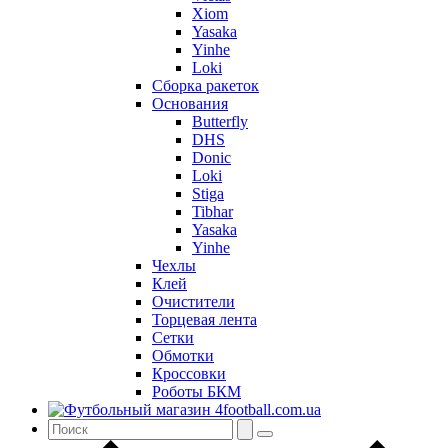
Xiom
Yasaka
Yinhe
Loki
Сборка ракеток
Основания
Butterfly
DHS
Donic
Loki
Stiga
Tibhar
Yasaka
Yinhe
Чехлы
Клей
Очистители
Торцевая лента
Сетки
Обмотки
Кроссовки
Роботы БКМ