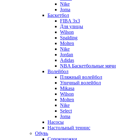
Nike
Joma
Баскетбол
FIBA 3x3
Для улицы
Wilson
Spalding
Molten
Nike
Jordan
Adidas
NBA Баскетбольные мячи
Волейбол
Пляжный волейбол
Уличный волейбол
Mikasa
Wilson
Molten
Nike
Select
Joma
Насосы
Настольный теннис
Обувь
Сороконожки