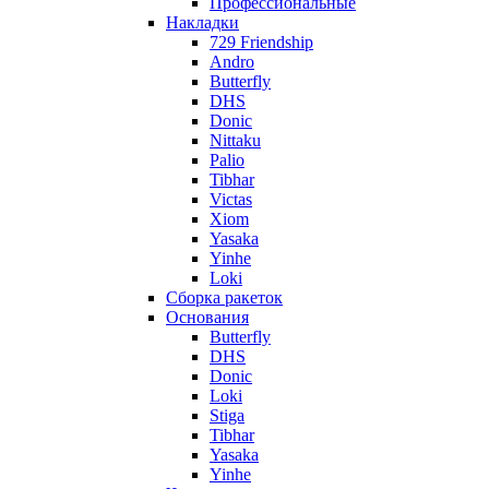
Профессиональные
Накладки
729 Friendship
Andro
Butterfly
DHS
Donic
Nittaku
Palio
Tibhar
Victas
Xiom
Yasaka
Yinhe
Loki
Сборка ракеток
Основания
Butterfly
DHS
Donic
Loki
Stiga
Tibhar
Yasaka
Yinhe