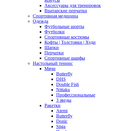
Конусы
Аксессуары для тренировок
Вратарские перчатки
Спортивная медицина
Одежда
Футбольные шорты
Футболки
Спортивные костюмы
Кофты | Толстовки | Худи
Шапки
Перчатки
Спортивные шарфы
Настольный теннис
Мячи
Butterfly
DHS
Double Fish
Nittaku
Профессиональные
3 зведы
Ракетки
Atemi
Butterfly
Donic
Stiga