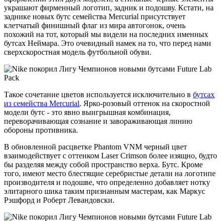
украшают фирменный логотип, задник и подошву. Кстати, на
заднике новых бутс семейства Mercurial присутствует
клетчатый финишный флаг из мира автогонок, очень
похожий на тот, который мы видели на последних именных
бутсах Неймара. Это очевидный намек на то, что перед нами
сверхскоростная модель футбольной обуви.
Такое сочетание цветов используется исключительно в
бутсах
из семейства Mercurial
. Ярко-розовый оттенок на скоростной
модели бутс - это явно выигрышная комбинация,
переворачивающая сознание и завораживающая линию
обороны противника.
В обновленной расцветке Phantom VNM черный цвет
взаимодействует с оттенком Laser Crimson более изящно, будто
бы разделяя между собой пространство верха. Бутс. Кроме
того, имеют место блестящие серебристые детали на логотипе
производителя и подошве, что определенно добавляет нотку
элитарного шика таким признанным мастерам, как Маркус
Рэшфорд и Роберт Левандовски.