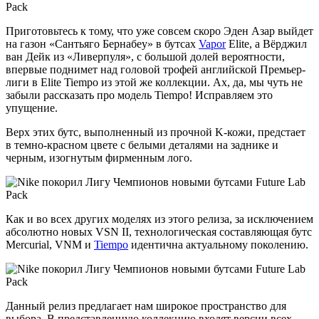
Приготовьтесь к тому, что уже совсем скоро Эден Азар выйдет
на газон «Сантьяго Бернабеу» в бутсах
Vapor
Elite, а Вёрджил
ван Дейк из «Ливерпуля», с большой долей вероятности,
впервые поднимет над головой трофей английской Премьер-
лиги в Elite Tiempo из этой же коллекции. Ах, да, мы чуть не
забыли рассказать про модель Tiempo! Исправляем это
упущение.
Верх этих бутс, выполненный из прочной K-кожи, предстает
в темно-красном цвете с белыми деталями на заднике и
черным, изогнутым фирменным лого.
Как и во всех других моделях из этого релиза, за исключением
абсолютно новых VSN II, технологическая составляющая бутс
Mercurial, VNM и
Tiempo
идентична актуальному поколению.
Данный релиз предлагает нам широкое пространство для
выбора. В представленную коллекцию входят версии всех