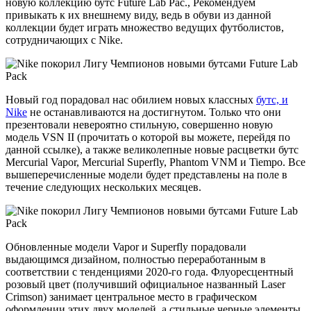
новую коллекцию бутс Future Lab Pac., Рекомендуем
привыкать к их внешнему виду, ведь в обуви из данной
коллекции будет играть множество ведущих футболистов,
сотрудничающих с Nike.
Новый год порадовал нас обилием новых классных
бутс, и
Nike
не останавливаются на достигнутом. Только что они
презентовали невероятно стильную, совершенно новую
модель VSN II (прочитать о которой вы можете, перейдя по
данной ссылке), а также великолепные новые расцветки бутс
Mercurial Vapor, Mercurial Superfly, Phantom VNM и Tiempo. Все
вышеперечисленные модели будет представлены на поле в
течение следующих нескольких месяцев.
Обновленные модели Vapor и Superfly порадовали
выдающимся дизайном, полностью переработанным в
соответствии с тенденциями 2020-го года. Флуоресцентный
розовый цвет (получивший официальное названный Laser
Crimson) занимает центральное место в графическом
оформлении этих двух моделей, а стильные черные элементы