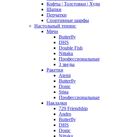
Кофты | Толстовки | Худи
Шапки
Перчатки
Спортивные шарфы
Настольный теннис
Мячи
Butterfly
DHS
Double Fish
Nittaku
Профессиональные
3 зведы
Ракетки
Atemi
Butterfly
Donic
Stiga
Профессиональные
Накладки
729 Friendship
Andro
Butterfly
DHS
Donic
Nittaku