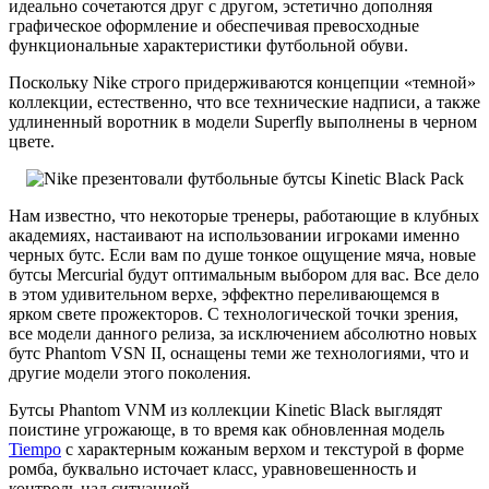
идеально сочетаются друг с другом, эстетично дополняя
графическое оформление и обеспечивая превосходные
функциональные характеристики футбольной обуви.
Поскольку Nike строго придерживаются концепции «темной»
коллекции, естественно, что все технические надписи, а также
удлиненный воротник в модели Superfly выполнены в черном
цвете.
Нам известно, что некоторые тренеры, работающие в клубных
академиях, настаивают на использовании игроками именно
черных бутс. Если вам по душе тонкое ощущение мяча, новые
бутсы Mercurial будут оптимальным выбором для вас. Все дело
в этом удивительном верхе, эффектно переливающемся в
ярком свете прожекторов. С технологической точки зрения,
все модели данного релиза, за исключением абсолютно новых
бутс Phantom VSN II, оснащены теми же технологиями, что и
другие модели этого поколения.
Бутсы Phantom VNM из коллекции Kinetic Black выглядят
поистине угрожающе, в то время как обновленная модель
Tiempo
с характерным кожаным верхом и текстурой в форме
ромба, буквально источает класс, уравновешенность и
контроль над ситуацией.