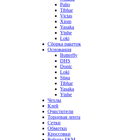
Palio
Tibhar
Victas
Xiom
Yasaka
Yinhe
Loki
Сборка ракеток
Основания
Butterfly
DHS
Donic
Loki
Stiga
Tibhar
Yasaka
Yinhe
Чехлы
Клей
Очистители
Торцевая лента
Сетки
Обмотки
Кроссовки
Роботы БКМ