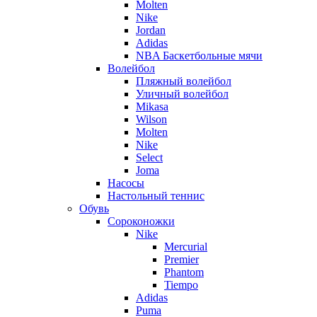
Molten
Nike
Jordan
Adidas
NBA Баскетбольные мячи
Волейбол
Пляжный волейбол
Уличный волейбол
Mikasa
Wilson
Molten
Nike
Select
Joma
Насосы
Настольный теннис
Обувь
Сороконожки
Nike
Mercurial
Premier
Phantom
Tiempo
Adidas
Puma