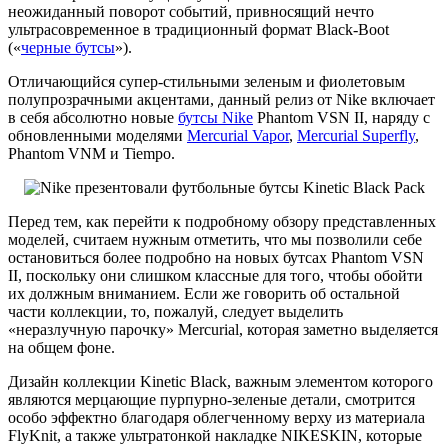
неожиданный поворот событий, привносящий нечто
ультрасовременное в традиционный формат Black-Boot
(«
черные бутсы
»).
Отличающийся супер-стильными зеленым и фиолетовым
полупрозрачными акцентами, данный релиз от Nike включает
в себя абсолютно новые
бутсы Nike
Phantom VSN II, наряду с
обновленными моделями
Mercurial Vapor
,
Mercurial Superfly
,
Phantom VNM и Tiempo.
Перед тем, как перейти к подробному обзору представленных
моделей, считаем нужным отметить, что мы позволили себе
остановиться более подробно на новых бутсах Phantom VSN
II, поскольку они слишком классные для того, чтобы обойти
их должным вниманием. Если же говорить об остальной
части коллекции, то, пожалуй, следует выделить
«неразлучную парочку» Mercurial, которая заметно выделяется
на общем фоне.
Дизайн коллекции Kinetic Black, важным элементом которого
являются мерцающие пурпурно-зеленые детали, смотрится
особо эффектно благодаря облегченному верху из материала
FlyKnit, а также ультратонкой накладке NIKESKIN, которые