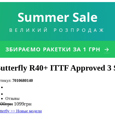
Summer Sale
ВЕЛИКИЙ РОЗПРОДАЖ
ЗБИРАЄМО РАКЕТКИ
ЗА 1 ГРН
→
utterfly R40+ ITTF Approved 3 
7010680140
Отзывы
400
грн
1099
грн
tterfly >> Новые модели