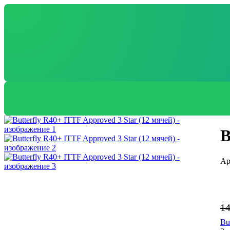
B
1
Bu