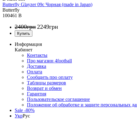
Butterfly Glayzer 09c Чорная (made in Japan)
Butterfly
100461 B
2400
грн
2249
грн
Информация
Кабинет
Контакты
Про магазин 4football
Доставка
Оплата
Сообщить про оплату
Таблицы размеров
Возврат и обмен
Гарантия
Пользовательское соглашение
Положение об обработке и защите персональных д
Sale -80%
Укр
Рус