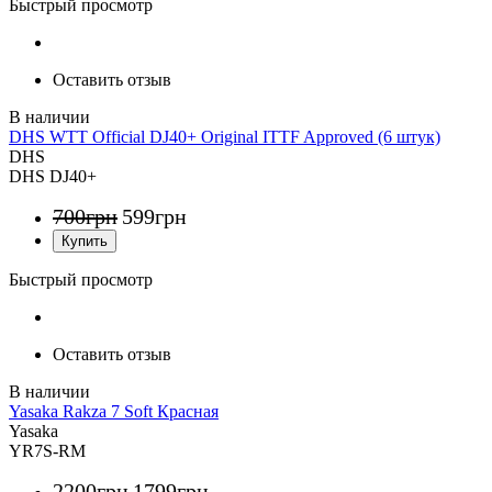
Быстрый просмотр
Оставить отзыв
DHS WTT Official DJ40+ Original ITTF Approved (6 штук)
DHS
DHS DJ40+
700
грн
599
грн
Быстрый просмотр
Оставить отзыв
Yasaka Rakza 7 Soft Красная
Yasaka
YR7S-RM
2200
грн
1799
грн