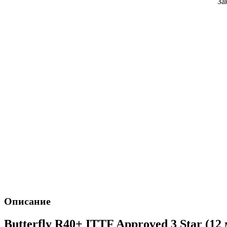
За
Описание
Butterfly R40+ ITTF Approved 3 Star (12