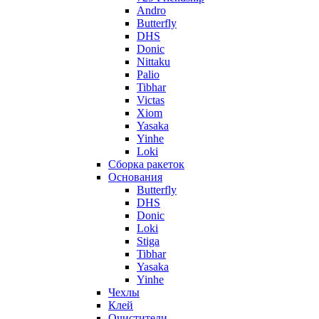
Andro
Butterfly
DHS
Donic
Nittaku
Palio
Tibhar
Victas
Xiom
Yasaka
Yinhe
Loki
Сборка ракеток
Основания
Butterfly
DHS
Donic
Loki
Stiga
Tibhar
Yasaka
Yinhe
Чехлы
Клей
Очистители