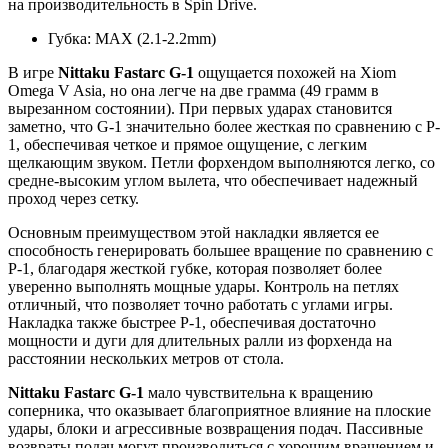
на производительность в Spin Drive.
Губка: MAX (2.1-2.2mm)
В игре
Nittaku Fastarc G-1
ощущается похожей на Xiom
Omega V Asia, но она легче на две грамма (49 грамм в
вырезанном состоянии). При первых ударах становится
заметно, что G-1 значительно более жесткая по сравнению с P-
1, обеспечивая четкое и прямое ощущение, с легким
щелкающим звуком. Петли форхендом выполняются легко, со
средне-высоким углом вылета, что обеспечивает надежный
проход через сетку.
Основным преимуществом этой накладки является ее
способность генерировать большее вращение по сравнению с
P-1, благодаря жесткой губке, которая позволяет более
уверенно выполнять мощные удары. Контроль на петлях
отличный, что позволяет точно работать с углами игры.
Накладка также быстрее P-1, обеспечивая достаточно
мощности и дуги для длительных ралли из форхенда на
расстоянии нескольких метров от стола.
Nittaku Fastarc G-1
мало чувствительна к вращению
соперника, что оказывает благоприятное влияние на плоские
удары, блоки и агрессивные возвращения подач. Пассивные
возвраты подач могут производиться с хорошим вращением и