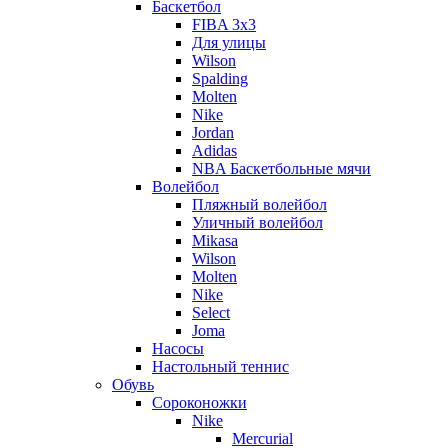
Баскетбол
FIBA 3x3
Для улицы
Wilson
Spalding
Molten
Nike
Jordan
Adidas
NBA Баскетбольные мячи
Волейбол
Пляжный волейбол
Уличный волейбол
Mikasa
Wilson
Molten
Nike
Select
Joma
Насосы
Настольный теннис
Обувь
Сороконожки
Nike
Mercurial