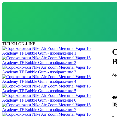
ТІЛЬКИ ON-LINE
С
B
48
К