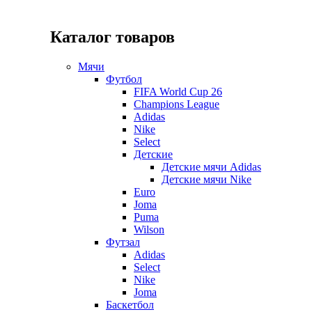
Каталог товаров
Мячи
Футбол
FIFA World Cup 26
Champions League
Adidas
Nike
Select
Детские
Детские мячи Adidas
Детские мячи Nike
Euro
Joma
Puma
Wilson
Футзал
Adidas
Select
Nike
Joma
Баскетбол