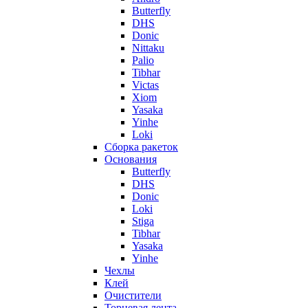
Butterfly
DHS
Donic
Nittaku
Palio
Tibhar
Victas
Xiom
Yasaka
Yinhe
Loki
Сборка ракеток
Основания
Butterfly
DHS
Donic
Loki
Stiga
Tibhar
Yasaka
Yinhe
Чехлы
Клей
Очистители
Торцевая лента