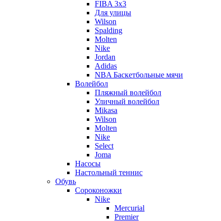
FIBA 3x3
Для улицы
Wilson
Spalding
Molten
Nike
Jordan
Adidas
NBA Баскетбольные мячи
Волейбол
Пляжный волейбол
Уличный волейбол
Mikasa
Wilson
Molten
Nike
Select
Joma
Насосы
Настольный теннис
Обувь
Сороконожки
Nike
Mercurial
Premier