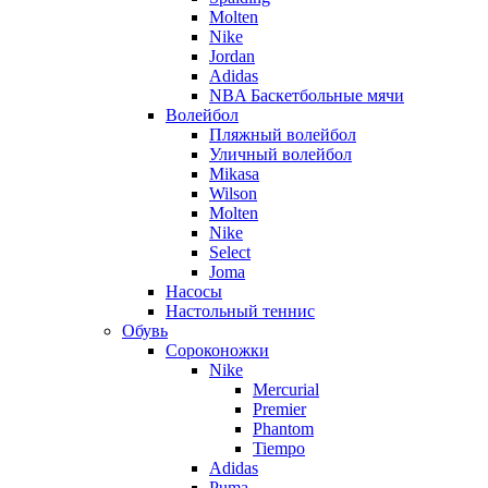
Molten
Nike
Jordan
Adidas
NBA Баскетбольные мячи
Волейбол
Пляжный волейбол
Уличный волейбол
Mikasa
Wilson
Molten
Nike
Select
Joma
Насосы
Настольный теннис
Обувь
Сороконожки
Nike
Mercurial
Premier
Phantom
Tiempo
Adidas
Puma