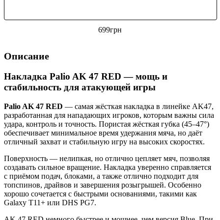
699
грн
Описание
Накладка Palio AK 47 RED — мощь и
стабильность для атакующей игры
Palio AK 47 RED
— самая жёсткая накладка в линейке AK47,
разработанная для нападающих игроков, которым важны сила
удара, контроль и точность. Пористая жёсткая губка (45–47°)
обеспечивает минимальное время удержания мяча, но даёт
отличный захват и стабильную игру на высоких скоростях.
Поверхность — нелипкая, но отлично цепляет мяч, позволяя
создавать сильное вращение. Накладка уверенно справляется
с приёмом подач, блоками, а также отлично подходит для
топспинов, драйвов и завершения розыгрышей. Особенно
хорошо сочетается с быстрыми основаниями, такими как
Galaxy T11+ или DHS PG7.
AK 47 RED немного быстрее и мощнее, чем версия Blue. При