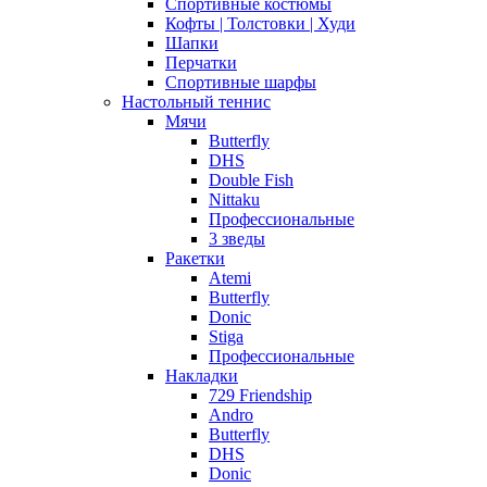
Спортивные костюмы
Кофты | Толстовки | Худи
Шапки
Перчатки
Спортивные шарфы
Настольный теннис
Мячи
Butterfly
DHS
Double Fish
Nittaku
Профессиональные
3 зведы
Ракетки
Atemi
Butterfly
Donic
Stiga
Профессиональные
Накладки
729 Friendship
Andro
Butterfly
DHS
Donic