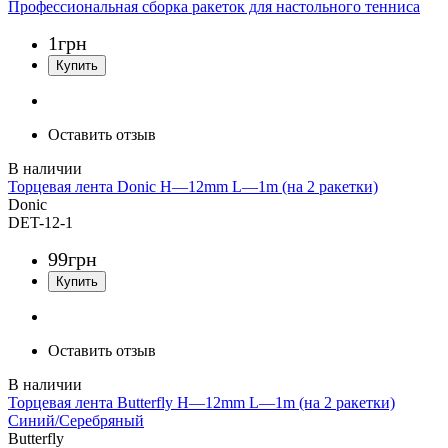
Профессиональная сборка ракеток для настольного тенниса
1
грн
Оставить отзыв
Торцевая лента Donic H—12mm L—1m (на 2 ракетки)
Donic
DET-12-1
99
грн
Оставить отзыв
Торцевая лента Butterfly H—12mm L—1m (на 2 ракетки)
Синий/Серебряный
Butterfly