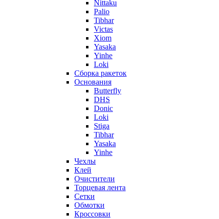
Nittaku
Palio
Tibhar
Victas
Xiom
Yasaka
Yinhe
Loki
Сборка ракеток
Основания
Butterfly
DHS
Donic
Loki
Stiga
Tibhar
Yasaka
Yinhe
Чехлы
Клей
Очистители
Торцевая лента
Сетки
Обмотки
Кроссовки