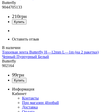
Butterfly
9044705133
210
грн
Оставить отзыв
Торцевая лента Butterfly H—12mm L—1m (на 2 ракетки)
Черный Пурпурный Белый
Butterfly
902164
99
грн
Информация
Кабинет
Контакты
Про магазин 4football
Доставка
Оплата