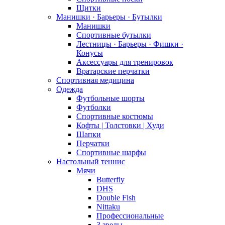
Щитки
Манишки · Барьеры · Бутылки
Манишки
Спортивные бутылки
Лестницы · Барьеры · Фишки ·
Конусы
Аксессуары для тренировок
Вратарские перчатки
Спортивная медицина
Одежда
Футбольные шорты
Футболки
Спортивные костюмы
Кофты | Толстовки | Худи
Шапки
Перчатки
Спортивные шарфы
Настольный теннис
Мячи
Butterfly
DHS
Double Fish
Nittaku
Профессиональные
3 зведы