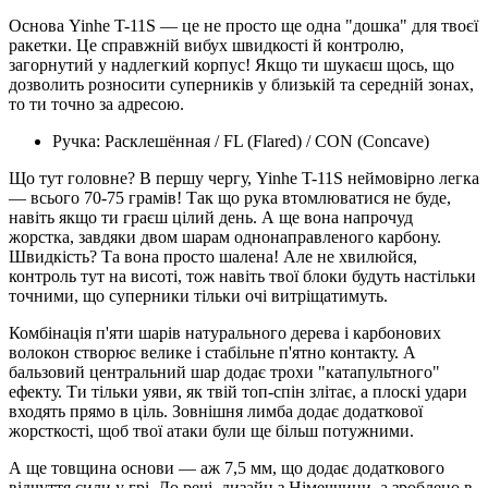
Основа Yinhe T-11S — це не просто ще одна "дошка" для твоєї
ракетки. Це справжній вибух швидкості й контролю,
загорнутий у надлегкий корпус! Якщо ти шукаєш щось, що
дозволить розносити суперників у близькій та середній зонах,
то ти точно за адресою.
Ручка: Расклешённая / FL (Flared) / CON (Concave)
Що тут головне? В першу чергу, Yinhe T-11S неймовірно легка
— всього 70-75 грамів! Так що рука втомлюватися не буде,
навіть якщо ти граєш цілий день. А ще вона напрочуд
жорстка, завдяки двом шарам однонаправленого карбону.
Швидкість? Та вона просто шалена! Але не хвилюйся,
контроль тут на висоті, тож навіть твої блоки будуть настільки
точними, що суперники тільки очі витріщатимуть.
Комбінація п'яти шарів натурального дерева і карбонових
волокон створює велике і стабільне п'ятно контакту. А
бальзовий центральний шар додає трохи "катапультного"
ефекту. Ти тільки уяви, як твій топ-спін злітає, а плоскі удари
входять прямо в ціль. Зовнішня лимба додає додаткової
жорсткості, щоб твої атаки були ще більш потужними.
А ще товщина основи — аж 7,5 мм, що додає додаткового
відчуття сили у грі. До речі, дизайн з Німеччини, а зроблено в