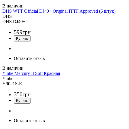
DHS WTT Official DJ40+ Original ITTF Approved (6 штук)
DHS
DHS DJ40+
599
грн
Оставить отзыв
Yinhe Mercury II Soft Красная
Yinhe
Y9021S-R
350
грн
Оставить отзыв