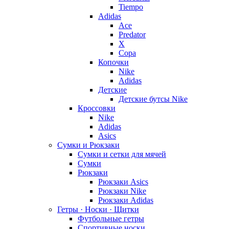
Tiempo
Adidas
Ace
Predator
X
Copa
Копочки
Nike
Adidas
Детские
Детские бутсы Nike
Кроссовки
Nike
Adidas
Asics
Сумки и Рюкзаки
Сумки и сетки для мячей
Сумки
Рюкзаки
Рюкзаки Asics
Рюкзаки Nike
Рюкзаки Adidas
Гетры · Носки · Щитки
Футбольные гетры
Спортивные носки