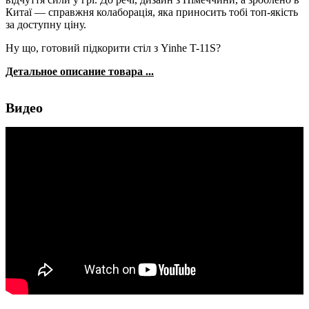
Китаї — справжня колаборація, яка приносить тобі топ-якість
за доступну ціну.
Ну що, готовий підкорити стіл з Yinhe T-11S?
Детальное описание товара ...
Видео