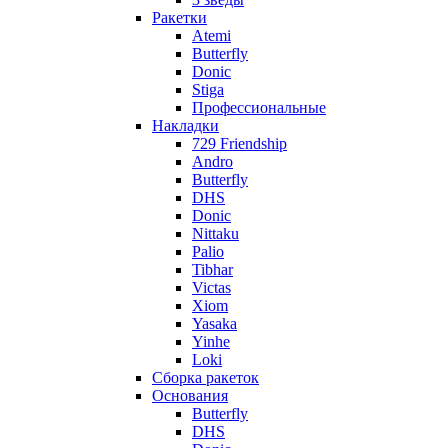
Ракетки
Atemi
Butterfly
Donic
Stiga
Профессиональные
Накладки
729 Friendship
Andro
Butterfly
DHS
Donic
Nittaku
Palio
Tibhar
Victas
Xiom
Yasaka
Yinhe
Loki
Сборка ракеток
Основания
Butterfly
DHS