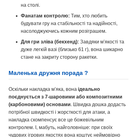
на столі.
Фанатам контролю:
Тим, хто любить
будувати гру на стабільності та надійності,
насолоджуючись кожним розіграшем.
Для гри зліва (бекхенд):
Завдяки м'якості та
дуже легкій вазі (близько 61 г), вона шикарно
стане на закриту сторону ракетки.
Маленька дружня порада ?
Оскільки накладка м'яка, вона
ідеально
поєднується з 7-шаровими або композитними
(карбоновими) основами
. Швидка дошка додасть
потрібної швидкості і жорсткості для атаки, а
накладка скомпенсує все це божевільним
контролем. І, мабуть, найголовніше: при своїх
чудових ігрових якостях вона коштує неймовірно