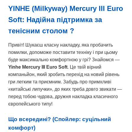
YINHE (Milkyway) Mercury III Euro
Soft: Надійна підтримка за
тенісним столом ?
Привіт! Шукаєш класну накладку, яка пробачить
помилки, допоможе поставити техніку і при цьому
буде максимально комфортною у грі? Знайомся —
Yinhe Mercury III Euro Soft
. Це твій вірний
компаньйон, який зробить перехід на новий рівень
гри легким та приємним. Забудь про примхливі
«китайські липучки», до яких треба довго звикати —
перед тобою чудова, дружня накладка класичного
європейського типу!
Що всередині? (Спойлер: суцільний
комфорт)