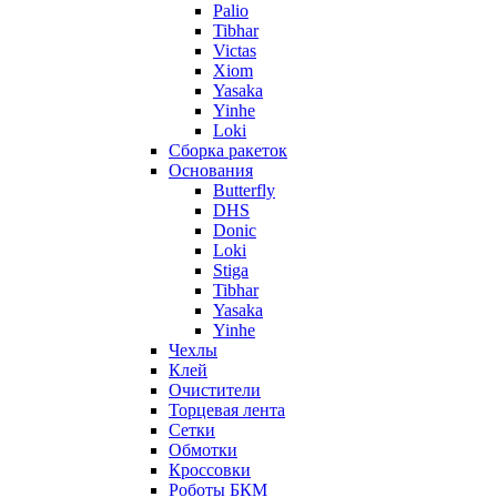
Palio
Tibhar
Victas
Xiom
Yasaka
Yinhe
Loki
Сборка ракеток
Основания
Butterfly
DHS
Donic
Loki
Stiga
Tibhar
Yasaka
Yinhe
Чехлы
Клей
Очистители
Торцевая лента
Сетки
Обмотки
Кроссовки
Роботы БКМ