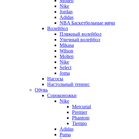
Molten
Nike
Jordan
Adidas
NBA Баскетбольные мячи
Волейбол
Пляжный волейбол
Уличный волейбол
Mikasa
Wilson
Molten
Nike
Select
Joma
Насосы
Настольный теннис
Обувь
Сороконожки
Nike
Mercurial
Premier
Phantom
Tiempo
Adidas
Puma