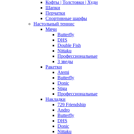
Кофты | Толстовки | Худи
Шапки
Перчатки
Спортивные шарфы
Настольный теннис
Мячи
Butterfly
DHS
Double Fish
Nittaku
Профессиональные
3 зведы
Ракетки
Atemi
Butterfly
Donic
Stiga
Профессиональные
Накладки
729 Friendship
Andro
Butterfly
DHS
Donic
Nittaku