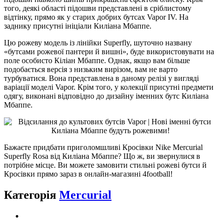
того, деякі області підошви представлені в сріблистому
відтінку, прямо як у старих добрих бутсах Vapor IV. На
заднику присутні ініціали Киліана Мбаппе.
Цю рожеву модель із лінійки Superfly, шуточно названу
«бутсами рожевої пантери й вишні», буде використовувати на
поле особисто Кіліан Мбаппе. Однак, якщо вам більше
подобається версія з низьким вирізом, вам не варто
турбуватися. Вона представлена в даному релізі у вигляді
варіації моделі Vapor. Крім того, у колекції присутні предмети
одягу, виконані відповідно до дизайну іменних бутс Киліана
Мбаппе.
Бажаєте придбати приголомшливі Кросівки Nike Mercurial
Superfly Rosa від Киліана Мбаппе? Що ж, ви звернулися в
потрібне місце. Ви можете замовити стильні рожеві бутси й
Кросівки прямо зараз в онлайн-магазині 4football!
Категорія
Mercurial