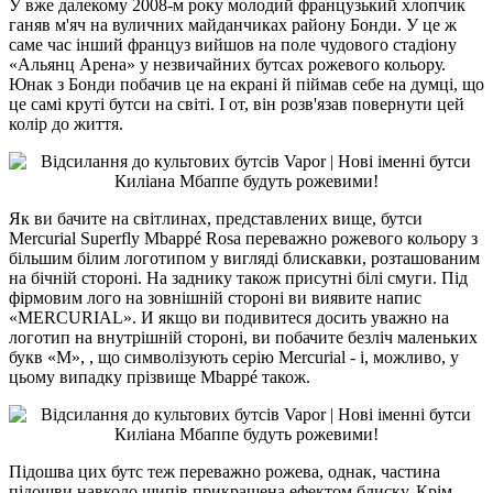
У вже далекому 2008-м року молодий французький хлопчик
ганяв м'яч на вуличних майданчиках району Бонди. У це ж
саме час інший француз вийшов на поле чудового стадіону
«Альянц Арена» у незвичайних бутсах рожевого кольору.
Юнак з Бонди побачив це на екрані й піймав себе на думці, що
це самі круті бутси на світі. І от, він розв'язав повернути цей
колір до життя.
Як ви бачите на світлинах, представлених вище, бутси
Mercurial Superfly Mbappé Rosa переважно рожевого кольору з
більшим білим логотипом у вигляді блискавки, розташованим
на бічній стороні. На заднику також присутні білі смуги. Під
фірмовим лого на зовнішній стороні ви виявите напис
«MERCURIAL». И якщо ви подивитеся досить уважно на
логотип на внутрішній стороні, ви побачите безліч маленьких
букв «M», , що символізують серію Mercurial - і, можливо, у
цьому випадку прізвище Mbappé також.
Підошва цих бутс теж переважно рожева, однак, частина
підошви навколо шипів прикрашена ефектом блиску. Крім