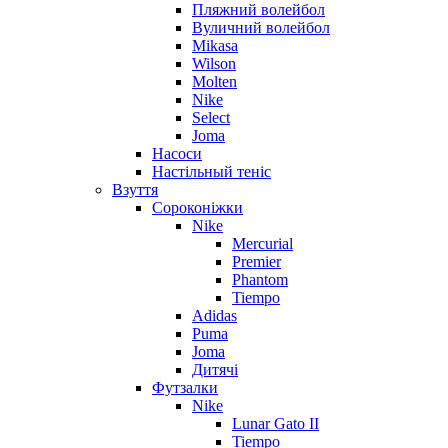
Пляжний волейбол
Вуличний волейбол
Mikasa
Wilson
Molten
Nike
Select
Joma
Насоси
Настільный теніс
Взуття
Сороконіжки
Nike
Mercurial
Premier
Phantom
Tiempo
Adidas
Puma
Joma
Дитячі
Футзалки
Nike
Lunar Gato II
Tiempo