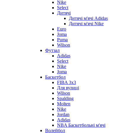
Nike
Select
Дитячі
Дитячі м'ячі Adidas
Дитячі м'ячі Nike
Euro
Joma
Puma
Wilson
Футзал
Adidas
Select
Nike
Joma
Баскетбол
FIBA 3x3
Для вулиці
Wilson
Spalding
Molten
Nike
Jordan
Adidas
NBA Баскетбольні м'ячі
Волейбол