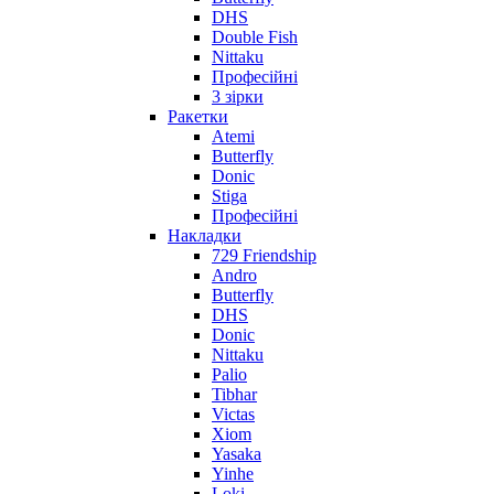
DHS
Double Fish
Nittaku
Професійні
3 зірки
Ракетки
Atemi
Butterfly
Donic
Stiga
Професійні
Накладки
729 Friendship
Andro
Butterfly
DHS
Donic
Nittaku
Palio
Tibhar
Victas
Xiom
Yasaka
Yinhe
Loki