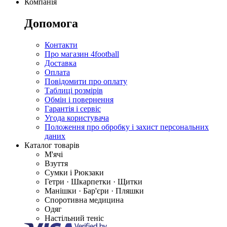
Компанія
Допомога
Контакти
Про магазин 4football
Доставка
Оплата
Повідомити про оплату
Таблиці розмірів
Обмін і повернення
Гарантія і сервіс
Угода користувача
Положення про обробку і захист персональних
даних
Каталог товарів
М'ячі
Взуття
Сумки і Рюкзаки
Гетри · Шкарпетки · Щитки
Манішки · Бар'єри · Пляшки
Споротивна медицина
Одяг
Настільний теніс