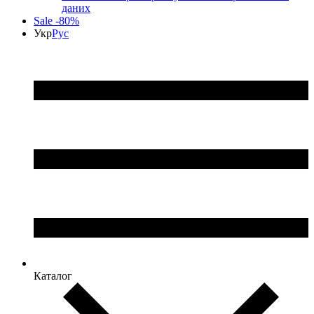
даних
Sale -80%
Укр
Рус
Каталог