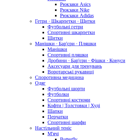
Рюкзаки Asics
Рюкзаки Nike
Рюкзаки Adidas
Гетри · Шкарпетки · Щитки
Футбольні гетри
Спортивні шкарпетки
Щитки
Манішки · Бар'єри · Пляшки
Манішки
Спортивні пляшки
Дробини · Бар'єри · Фішки · Конуси
Аксесуари для тренувань
Воротарські рукавиці
Споротивна медицина
Одяг
Футбольні шорти
Футболки
Спортивні костюми
Кофти | Толстовки | Худі
Шапки
Перчатки
Спортивні шарфи
Настільний теніс
М'ячі
Butterfly