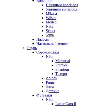
Волейбол
Пляжный волейбол
Уличный волейбол
Mikasa
Wilson
Molten
Nike
Select
Joma
Насосы
Настольный теннис
Обувь
Сороконожки
Nike
Mercurial
Premier
Phantom
Tiempo
Adidas
Puma
Joma
Детские
Футзалки
Nike
Lunar Gato II