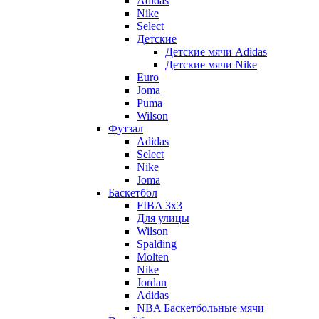
Adidas
Nike
Select
Детские
Детские мячи Adidas
Детские мячи Nike
Euro
Joma
Puma
Wilson
Футзал
Adidas
Select
Nike
Joma
Баскетбол
FIBA 3x3
Для улицы
Wilson
Spalding
Molten
Nike
Jordan
Adidas
NBA Баскетбольные мячи