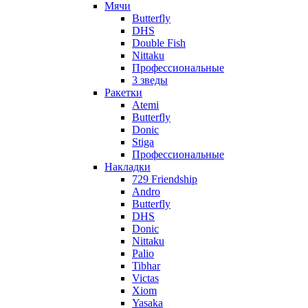
Мячи
Butterfly
DHS
Double Fish
Nittaku
Профессиональные
3 зведы
Ракетки
Atemi
Butterfly
Donic
Stiga
Профессиональные
Накладки
729 Friendship
Andro
Butterfly
DHS
Donic
Nittaku
Palio
Tibhar
Victas
Xiom
Yasaka