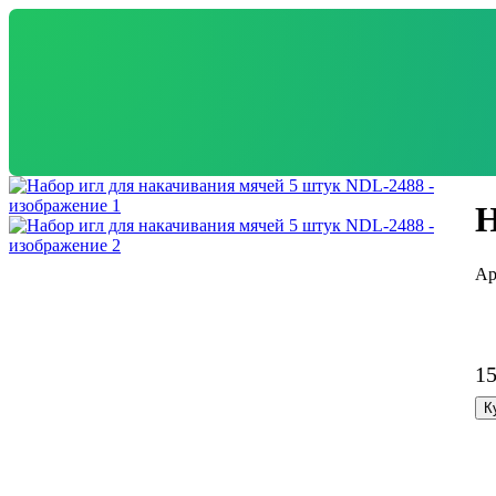
Н
1
К