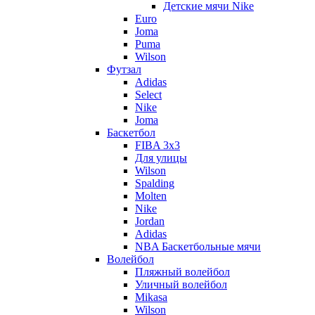
Детские мячи Nike
Euro
Joma
Puma
Wilson
Футзал
Adidas
Select
Nike
Joma
Баскетбол
FIBA 3x3
Для улицы
Wilson
Spalding
Molten
Nike
Jordan
Adidas
NBA Баскетбольные мячи
Волейбол
Пляжный волейбол
Уличный волейбол
Mikasa
Wilson