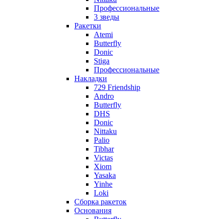
Профессиональные
3 зведы
Ракетки
Atemi
Butterfly
Donic
Stiga
Профессиональные
Накладки
729 Friendship
Andro
Butterfly
DHS
Donic
Nittaku
Palio
Tibhar
Victas
Xiom
Yasaka
Yinhe
Loki
Сборка ракеток
Основания