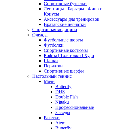
Спортивные бутылки
Лестницы · Барьеры · Фишки ·
Конусы
Аксессуары для тренировок
Вратарские перчатки
Спортивная медицина
Одежда
Футбольные шорты
Футболки
Спортивные костюмы
Кофты | Толстовки | Худи
Шапки
Перчатки
Спортивные шарфы
Настольный теннис
Мячи
Butterfly
DHS
Double Fish
Nittaku
Профессиональные
3 зведы
Ракетки
Atemi
Butterfly