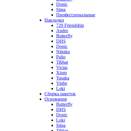
Donic
Stiga
Профессиональные
Накладки
729 Friendship
Andro
Butterfly
DHS
Donic
Nittaku
Palio
Tibhar
Victas
Xiom
Yasaka
Yinhe
Loki
Сборка ракеток
Основания
Butterfly
DHS
Donic
Loki
Stiga
Tibhar