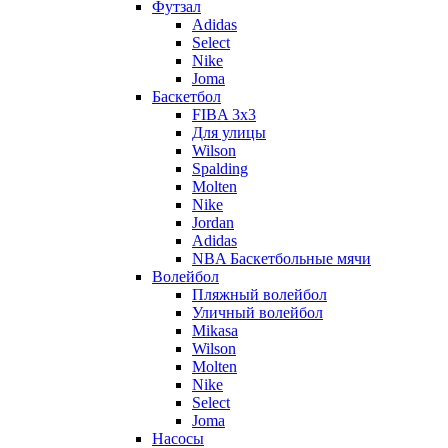
Футзал
Adidas
Select
Nike
Joma
Баскетбол
FIBA 3x3
Для улицы
Wilson
Spalding
Molten
Nike
Jordan
Adidas
NBA Баскетбольные мячи
Волейбол
Пляжный волейбол
Уличный волейбол
Mikasa
Wilson
Molten
Nike
Select
Joma
Насосы