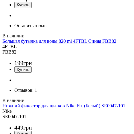
Оставить отзыв
Большая бутылка для воды 820 ml 4FTBL Синяя FBB82
4FTBL
FBB82
199
грн
Отзывов:
1
Нижний фиксатор для щитков Nike Fix (Белый) SE0047-101
Nike
SE0047-101
449
грн