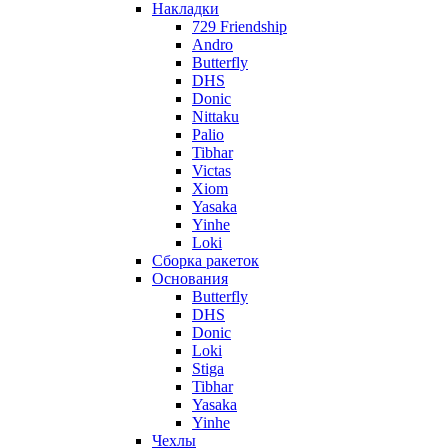
Накладки
729 Friendship
Andro
Butterfly
DHS
Donic
Nittaku
Palio
Tibhar
Victas
Xiom
Yasaka
Yinhe
Loki
Сборка ракеток
Основания
Butterfly
DHS
Donic
Loki
Stiga
Tibhar
Yasaka
Yinhe
Чехлы