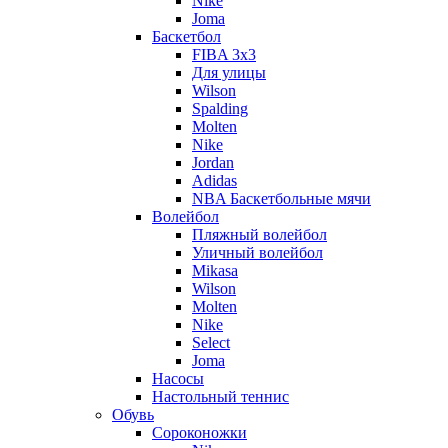
Nike
Joma
Баскетбол
FIBA 3x3
Для улицы
Wilson
Spalding
Molten
Nike
Jordan
Adidas
NBA Баскетбольные мячи
Волейбол
Пляжный волейбол
Уличный волейбол
Mikasa
Wilson
Molten
Nike
Select
Joma
Насосы
Настольный теннис
Обувь
Сороконожки