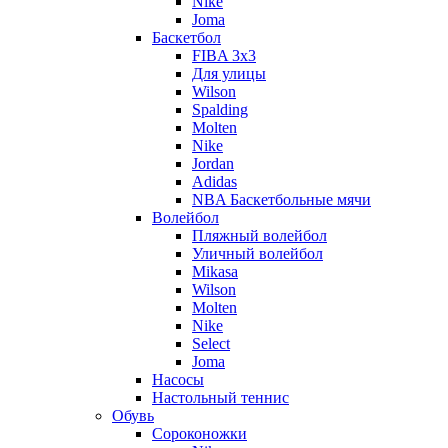
Nike
Joma
Баскетбол
FIBA 3x3
Для улицы
Wilson
Spalding
Molten
Nike
Jordan
Adidas
NBA Баскетбольные мячи
Волейбол
Пляжный волейбол
Уличный волейбол
Mikasa
Wilson
Molten
Nike
Select
Joma
Насосы
Настольный теннис
Обувь
Сороконожки