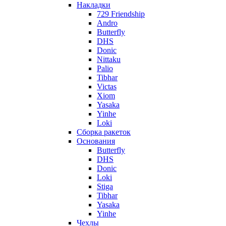
Накладки
729 Friendship
Andro
Butterfly
DHS
Donic
Nittaku
Palio
Tibhar
Victas
Xiom
Yasaka
Yinhe
Loki
Сборка ракеток
Основания
Butterfly
DHS
Donic
Loki
Stiga
Tibhar
Yasaka
Yinhe
Чехлы