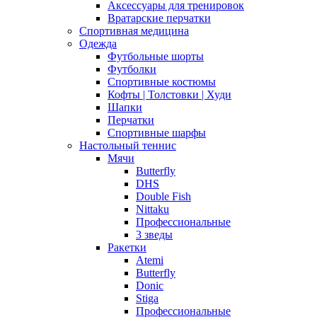
Аксессуары для тренировок
Вратарские перчатки
Спортивная медицина
Одежда
Футбольные шорты
Футболки
Спортивные костюмы
Кофты | Толстовки | Худи
Шапки
Перчатки
Спортивные шарфы
Настольный теннис
Мячи
Butterfly
DHS
Double Fish
Nittaku
Профессиональные
3 зведы
Ракетки
Atemi
Butterfly
Donic
Stiga
Профессиональные