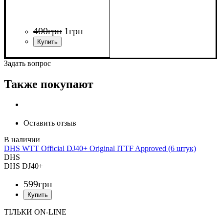
400
грн
1
грн
Задать вопрос
Также покупают
Оставить отзыв
DHS WTT Official DJ40+ Original ITTF Approved (6 штук)
DHS
DHS DJ40+
599
грн
ТІЛЬКИ ON-LINE