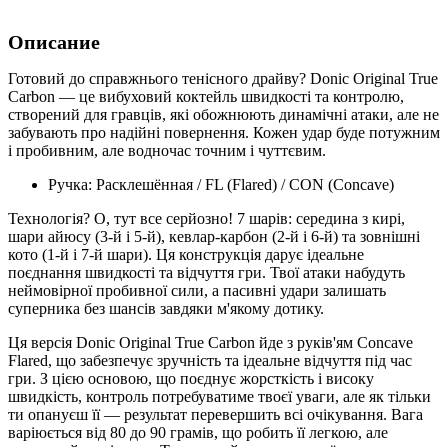
Описание
Готовий до справжнього тенісного драйву? Donic Original True
Carbon — це вибуховий коктейль швидкості та контролю,
створений для гравців, які обожнюють динамічні атаки, але не
забувають про надійні повернення. Кожен удар буде потужним
і пробивним, але водночас точним і чуттєвим.
Ручка: Расклешённая / FL (Flared) / CON (Concave)
Технологія? О, тут все серйозно! 7 шарів: середина з кирі,
шари айюсу (3-й і 5-й), кевлар-карбон (2-й і 6-й) та зовнішні
кото (1-й і 7-й шари). Ця конструкція дарує ідеальне
поєднання швидкості та відчуття гри. Твої атаки набудуть
неймовірної пробивної сили, а пасивні удари залишать
суперника без шансів завдяки м'якому дотику.
Ця версія Donic Original True Carbon йде з руків'ям Concave
Flared, що забезпечує зручність та ідеальне відчуття під час
гри. З цією основою, що поєднує жорсткість і високу
швидкість, контроль потребуватиме твоєї уваги, але як тільки
ти опануєш її — результат перевершить всі очікування. Вага
варіюється від 80 до 90 грамів, що робить її легкою, але