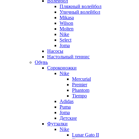
Волейбол
Пляжный волейбол
Уличный волейбол
Mikasa
Wilson
Molten
Nike
Select
Joma
Насосы
Настольный теннис
Обувь
Сороконожки
Nike
Mercurial
Premier
Phantom
Tiempo
Adidas
Puma
Joma
Детские
Футзалки
Nike
Lunar Gato II