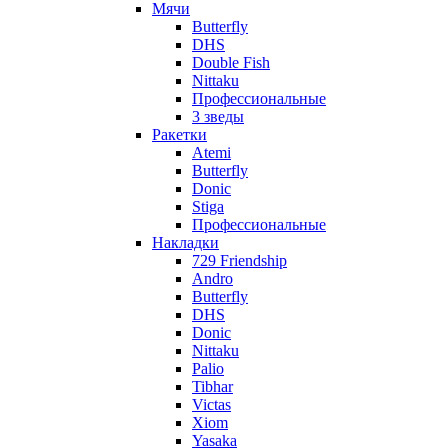
Мячи
Butterfly
DHS
Double Fish
Nittaku
Профессиональные
3 зведы
Ракетки
Atemi
Butterfly
Donic
Stiga
Профессиональные
Накладки
729 Friendship
Andro
Butterfly
DHS
Donic
Nittaku
Palio
Tibhar
Victas
Xiom
Yasaka