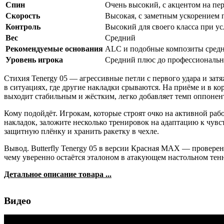
Спин
Очень высокий, с акцентом на пе
Скорость
Высокая, с заметным ускорением 
Контроль
Высокий для своего класса при у
Вес
Средний
Рекомендуемые основания
ALC и подобные композиты средн
Уровень игрока
Средний плюс до профессиональн
Стихия Tenergy 05 — агрессивные петли с первого удара и за
в ситуациях, где другие накладки срываются. На приёме и в ко
выходит стабильным и жёстким, легко добавляет темп оппонен
Кому подойдёт. Игрокам, которые строят очко на активной раб
накладок, заложите несколько тренировок на адаптацию к чувс
защитную плёнку и хранить ракетку в чехле.
Вывод. Butterfly Tenergy 05 в версии Красная MAX — проверен
чему уверенно остаётся эталоном в атакующем настольном тен
Детальное описание товара ...
Видео