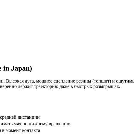
 in Japan)
пин. Высокая дуга, мощное сцепление резины (топшит) и ощути
уверенно держит траекторию даже в быстрых розыгрышах.
средней дистанции
нимать мяч по нижнему вращению
м в момент контакта