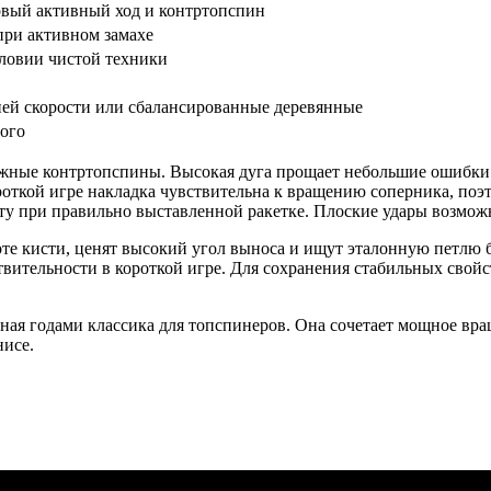
рвый активный ход и контртопспин
при активном замахе
словии чистой техники
ей скорости или сбалансированные деревянные
ого
тяжные контртопспины. Высокая дуга прощает небольшие ошибки 
роткой игре накладка чувствительна к вращению соперника, поэт
ту при правильно выставленной ракетке. Плоские удары возмож
оте кисти, ценят высокий угол выноса и ищут эталонную петлю б
твительности в короткой игре. Для сохранения стабильных свой
ная годами классика для топспинеров. Она сочетает мощное вра
нисе.