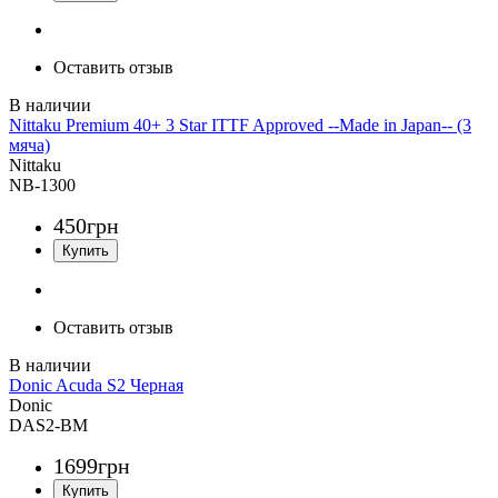
Оставить отзыв
Nittaku Premium 40+ 3 Star ITTF Approved --Made in Japan-- (3
мяча)
Nittaku
NB-1300
450
грн
Оставить отзыв
Donic Acuda S2 Черная
Donic
DAS2-BM
1699
грн