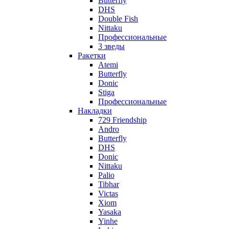
Butterfly
DHS
Double Fish
Nittaku
Профессиональные
3 зведы
Ракетки
Atemi
Butterfly
Donic
Stiga
Профессиональные
Накладки
729 Friendship
Andro
Butterfly
DHS
Donic
Nittaku
Palio
Tibhar
Victas
Xiom
Yasaka
Yinhe