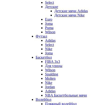
Select
Детские
Детские мячи Adidas
Детские мячи Nike
Euro
Joma
Puma
Wilson
Футзал
Adidas
Select
Nike
Joma
Баскетбол
FIBA 3x3
Для улицы
Wilson
Spalding
Molten
Nike
Jordan
Adidas
NBA Баскетбольные мячи
Волейбол
Пляжный волейбол