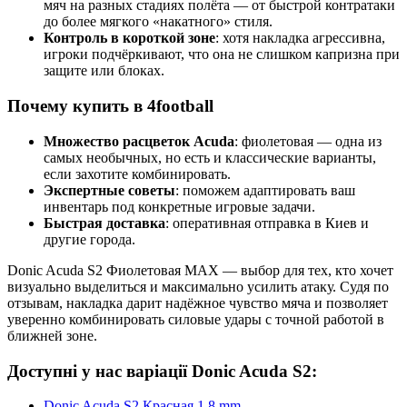
мяч на разных стадиях полёта — от быстрой контратаки
до более мягкого «накатного» стиля.
Контроль в короткой зоне
: хотя накладка агрессивна,
игроки подчёркивают, что она не слишком капризна при
защите или блоках.
Почему купить в 4football
Множество расцветок Acuda
: фиолетовая — одна из
самых необычных, но есть и классические варианты,
если захотите комбинировать.
Экспертные советы
: поможем адаптировать ваш
инвентарь под конкретные игровые задачи.
Быстрая доставка
: оперативная отправка в Киев и
другие города.
Donic Acuda S2 Фиолетовая MAX — выбор для тех, кто хочет
визуально выделиться и максимально усилить атаку. Судя по
отзывам, накладка дарит надёжное чувство мяча и позволяет
уверенно комбинировать силовые удары с точной работой в
ближней зоне.
Доступні у нас варіації
Donic Acuda S2:
Donic Acuda S2 Красная 1.8 mm