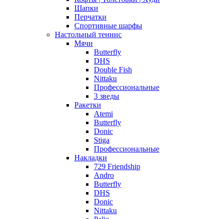
Шапки
Перчатки
Спортивные шарфы
Настольный теннис
Мячи
Butterfly
DHS
Double Fish
Nittaku
Профессиональные
3 зведы
Ракетки
Atemi
Butterfly
Donic
Stiga
Профессиональные
Накладки
729 Friendship
Andro
Butterfly
DHS
Donic
Nittaku