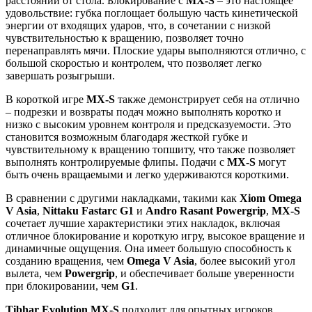
расстоянии от стола. Блокирование с
MX-S
– это настоящее
удовольствие: губка поглощает большую часть кинетической
энергии от входящих ударов, что, в сочетании с низкой
чувствительностью к вращению, позволяет точно
перенаправлять мячи. Плоские удары выполняются отлично, с
большой скоростью и контролем, что позволяет легко
завершать розыгрыши.
В короткой игре
MX-S
также демонстрирует себя на отлично
– подрезки и возвраты подач можно выполнять коротко и
низко с высоким уровнем контроля и предсказуемости. Это
становится возможным благодаря жесткой губке и
чувствительному к вращению топшиту, что также позволяет
выполнять контролируемые флипы. Подачи с
MX-S
могут
быть очень вращаемыми и легко удерживаются короткими.
В сравнении с другими накладками, такими как
Xiom Omega
V Asia
,
Nittaku Fastarc G1
и
Andro Rasant Powergrip
,
MX-S
сочетает лучшие характеристики этих накладок, включая
отличное блокирование и короткую игру, высокое вращение и
динамичные ощущения. Она имеет большую способность к
созданию вращения, чем
Omega V Asia
, более высокий угол
вылета, чем
Powergrip
, и обеспечивает больше уверенности
при блокировании, чем
G1
.
Tibhar Evolution MX-S
подходит для опытных игроков,