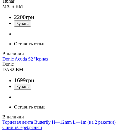
Tibhar
MX-S-BM
2200
грн
Оставить отзыв
Donic Acuda S2 Черная
Donic
DAS2-BM
1699
грн
Оставить отзыв
Торцевая лента Butterfly H—12mm L—1m (на 2 ракетки)
Синий/Серебряный