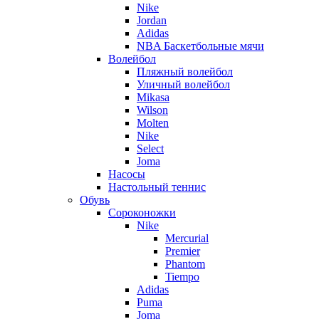
Nike
Jordan
Adidas
NBA Баскетбольные мячи
Волейбол
Пляжный волейбол
Уличный волейбол
Mikasa
Wilson
Molten
Nike
Select
Joma
Насосы
Настольный теннис
Обувь
Сороконожки
Nike
Mercurial
Premier
Phantom
Tiempo
Adidas
Puma
Joma