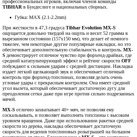
профессиональных игроков, включая членов команды
TIBHAR
в Бундеслиге и национальных сборных.
Губка: MAX (2.1-2.2mm)
При жесткости в 47,3 градуса
Tibhar Evolution MX-S
ощущается довольно твердой на ощупь и весит 52 грамма в
вырезанном состоянии (157x150 мм), что делает её немного
тяжелее, чем некоторые другие популярные накладки, но это
обеспечивает дополнительную стабильность и контроль.
MX-
S
демонстрирует отличное чувство при форхенд-драйвах, где
средний катапультирующий эффект и рейтинг скорости
OFF
побуждают к сильным ударам с средней дистанции. Накладка
издает легкий щелкающий звук и обеспечивает отличный
контроль при форхенд-топспинах, позволяя делать очень
угловые удары с прекрасным контролем. Она имеет средний
угол вылета, который обеспечивает достаточную дугу для
преодоления сетки даже при игре против сильно подрезанных
мячей.
MX-S
отлично захватывает 40+ мяч, не позволяя ему
соскальзывать, и позволяет выполнять топспины с высоким
уровнем вращения. Даже при использовании ракетки средней
скорости из дерева, накладка обеспечивает достаточную
скорость для ведения топспиновых розыгрышей на большом